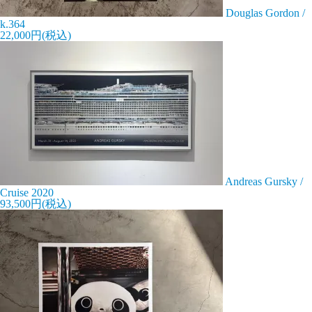
Douglas Gordon /
k.364
22,000円(税込)
Andreas Gursky /
Cruise 2020
93,500円(税込)