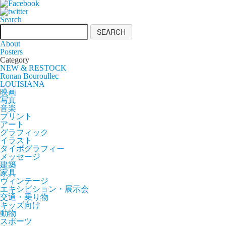
Search
About
Posters
Category
NEW & RESTOCK
Ronan Bouroullec
LOUISIANA
映画
写真
音楽
プリント
アート
グラフィック
イラスト
タイポグラフィー
メッセージ
建築
家具
ヴィンテージ
エキシビション・展示会
交通・乗り物
キッズ向け
動物
スポーツ