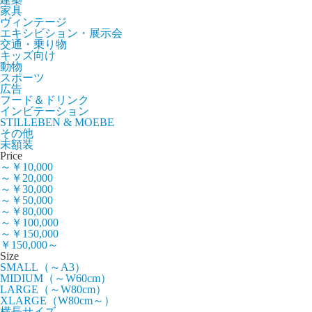
家具
ヴィンテージ
エキシビション・展示会
交通・乗り物
キッズ向け
動物
スポーツ
広告
フード＆ドリンク
インビテーション
STILLEBEN & MOEBE
その他
未額装
Price
～￥10,000
～￥20,000
～￥30,000
～￥50,000
～￥80,000
～￥100,000
～￥150,000
￥150,000～
Size
SMALL（～A3）
MIDIUM（～W60cm）
LARGE（～W80cm）
XLARGE（W80cm～）
横長サイズ