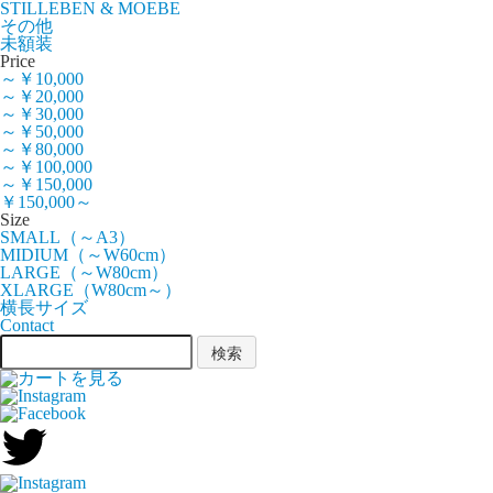
STILLEBEN & MOEBE
その他
未額装
Price
～￥10,000
～￥20,000
～￥30,000
～￥50,000
～￥80,000
～￥100,000
～￥150,000
￥150,000～
Size
SMALL（～A3）
MIDIUM（～W60cm）
LARGE（～W80cm）
XLARGE（W80cm～）
横長サイズ
Contact