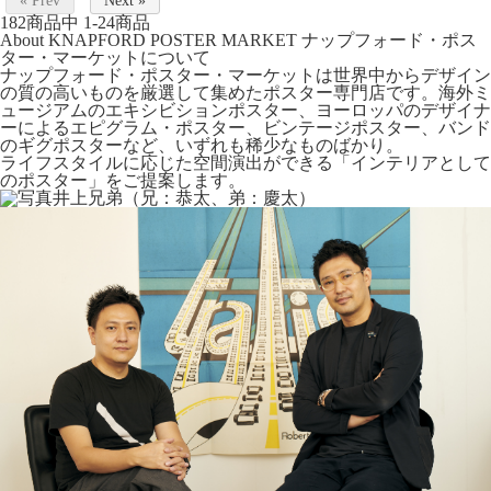
« Prev
Next »
182
商品中
1-24
商品
About KNAPFORD POSTER MARKET
ナップフォード・ポス
ター・マーケットについて
ナップフォード・ポスター・マーケットは世界中からデザイン
の質の高いものを厳選して集めたポスター専門店です。海外ミ
ュージアムのエキシビションポスター、ヨーロッパのデザイナ
ーによるエピグラム・ポスター、ビンテージポスター、バンド
のギグポスターなど、いずれも稀少なものばかり。
ライフスタイルに応じた空間演出ができる「インテリアとして
のポスター」をご提案します。
井上兄弟（兄：恭太、弟：慶太）