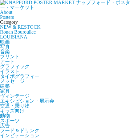
ナップフォード・ポスタ
ー・マーケット
About
Posters
Category
NEW & RESTOCK
Ronan Bouroullec
LOUISIANA
映画
写真
音楽
プリント
アート
グラフィック
イラスト
タイポグラフィー
メッセージ
建築
家具
ヴィンテージ
エキシビション・展示会
交通・乗り物
キッズ向け
動物
スポーツ
広告
フード＆ドリンク
インビテーション