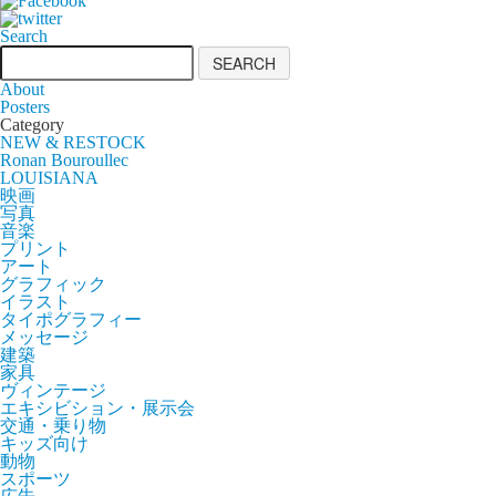
Search
About
Posters
Category
NEW & RESTOCK
Ronan Bouroullec
LOUISIANA
映画
写真
音楽
プリント
アート
グラフィック
イラスト
タイポグラフィー
メッセージ
建築
家具
ヴィンテージ
エキシビション・展示会
交通・乗り物
キッズ向け
動物
スポーツ