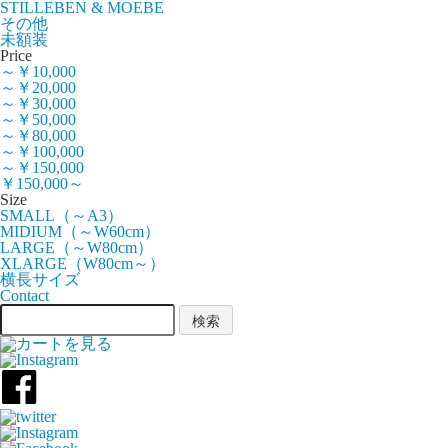
STILLEBEN & MOEBE
その他
未額装
Price
～￥10,000
～￥20,000
～￥30,000
～￥50,000
～￥80,000
～￥100,000
～￥150,000
￥150,000～
Size
SMALL（～A3）
MIDIUM（～W60cm）
LARGE（～W80cm）
XLARGE（W80cm～）
横長サイズ
Contact