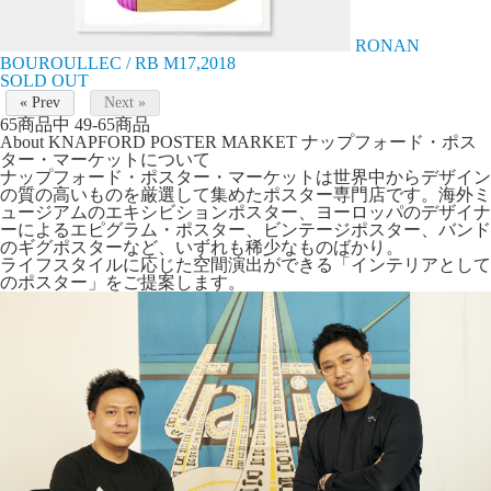
RONAN
BOUROULLEC / RB M17,2018
SOLD OUT
« Prev
Next »
65
商品中
49-65
商品
About KNAPFORD POSTER MARKET
ナップフォード・ポス
ター・マーケットについて
ナップフォード・ポスター・マーケットは世界中からデザイン
の質の高いものを厳選して集めたポスター専門店です。海外ミ
ュージアムのエキシビションポスター、ヨーロッパのデザイナ
ーによるエピグラム・ポスター、ビンテージポスター、バンド
のギグポスターなど、いずれも稀少なものばかり。
ライフスタイルに応じた空間演出ができる「インテリアとして
のポスター」をご提案します。