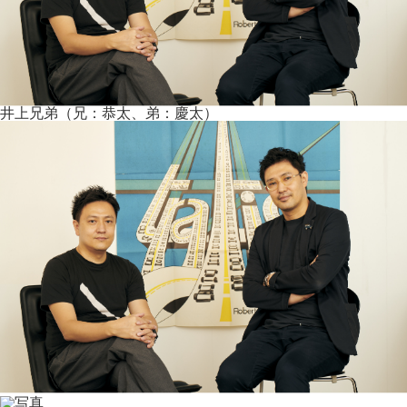
井上兄弟（兄：恭太、弟：慶太）