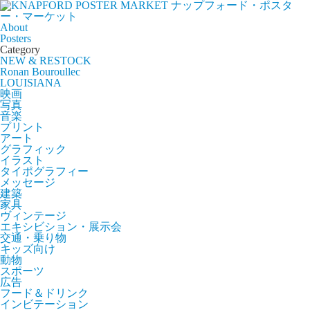
ナップフォード・ポスタ
ー・マーケット
About
Posters
Category
NEW & RESTOCK
Ronan Bouroullec
LOUISIANA
映画
写真
音楽
プリント
アート
グラフィック
イラスト
タイポグラフィー
メッセージ
建築
家具
ヴィンテージ
エキシビション・展示会
交通・乗り物
キッズ向け
動物
スポーツ
広告
フード＆ドリンク
インビテーション