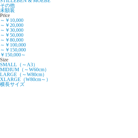
STILLEBEN & MOEBE
その他
未額装
Price
～￥10,000
～￥20,000
～￥30,000
～￥50,000
～￥80,000
～￥100,000
～￥150,000
￥150,000～
Size
SMALL（～A3）
MIDIUM（～W60cm）
LARGE（～W80cm）
XLARGE（W80cm～）
横長サイズ