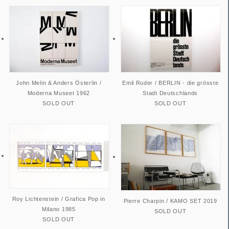
John Melin & Anders Österlin /
Emil Ruder / BERLIN - die grösste
Moderna Museet 1962
Stadt Deutschlands
SOLD OUT
SOLD OUT
Roy Lichtenstein / Grafica Pop in
Pierre Charpin / KAMO SET 2019
Milano 1985
SOLD OUT
SOLD OUT