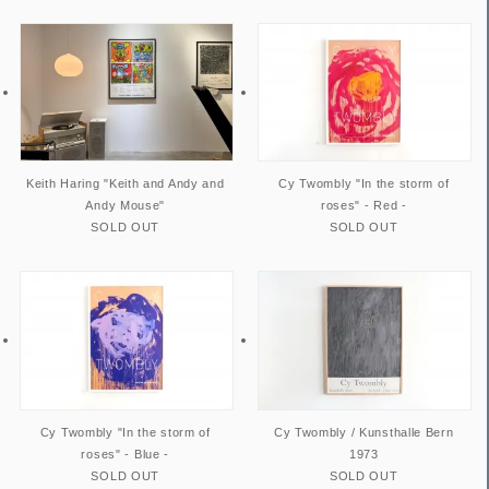
Keith Haring "Keith and Andy and
Cy Twombly "In the storm of
Andy Mouse"
roses" - Red -
SOLD OUT
SOLD OUT
Cy Twombly "In the storm of
Cy Twombly / Kunsthalle Bern
roses" - Blue -
1973
SOLD OUT
SOLD OUT