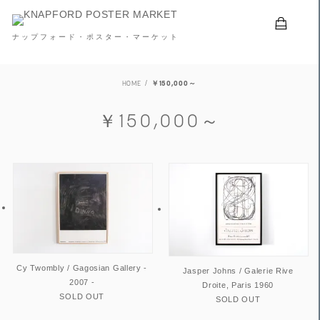
ナップフォード・ポスター・マーケット
HOME
￥150,000～
￥150,000～
Cy Twombly / Gagosian Gallery -
Jasper Johns / Galerie Rive
2007 -
Droite, Paris 1960
SOLD OUT
SOLD OUT