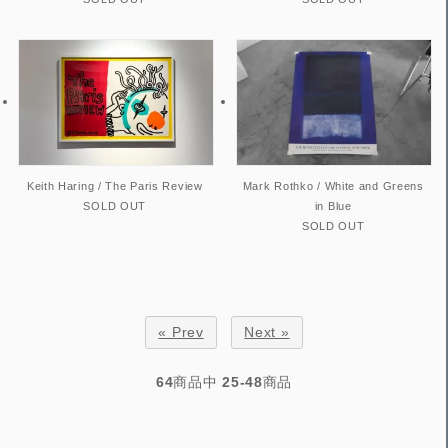
Mark Rothko / White and Greens
Keith Haring / The Paris Review
in Blue
SOLD OUT
SOLD OUT
« Prev
Next »
64
商品中
25-48
商品