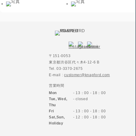
〒151-0053
東京都渋谷区代々木4-12-6 B
Tel. 03-3370-2675
E-mail :
customer@knapford.com
営業時間
Mon
- 13：00 - 18：00
Tue, Wed,
- closed
Thu
Fri
- 13：00 - 18：00
Sat,Sun,
- 12：00 - 18：00
Holiday