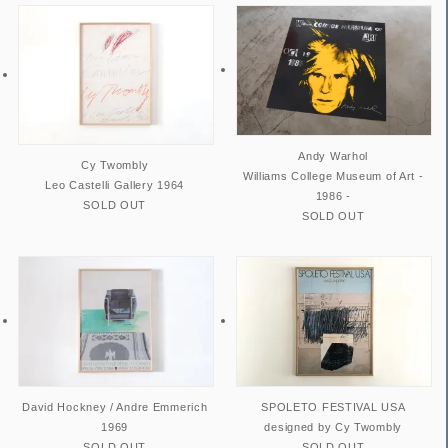
Andy Warhol
Cy Twombly
Williams College Museum of Art -
Leo Castelli Gallery 1964
1986 -
SOLD OUT
SOLD OUT
David Hockney / Andre Emmerich
SPOLETO FESTIVAL USA
1969
designed by Cy Twombly
SOLD OUT
SOLD OUT