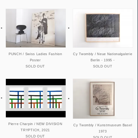
PUNCH / Swiss Ladies Fashion
Cy Twombly / Neue Nationalgalerie
Poster
Berlin - 1995 -
SOLD OUT
SOLD OUT
Pierre Charpin / NEW DIVISION
Cy Twombly / Kunstmuseum Basel
TRYPTICH, 2021
1973
SOLD OUT
SOLD OUT