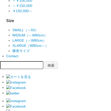
～￥100,000
～￥150,000
￥150,000～
Size
SMALL（～A3）
MIDIUM（～W60cm）
LARGE（～W80cm）
XLARGE（W80cm～）
横長サイズ
Contact