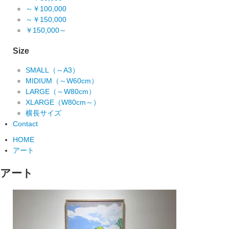
～￥100,000
～￥150,000
￥150,000～
Size
SMALL（～A3）
MIDIUM（～W60cm）
LARGE（～W80cm）
XLARGE（W80cm～）
横長サイズ
Contact
HOME
アート
アート