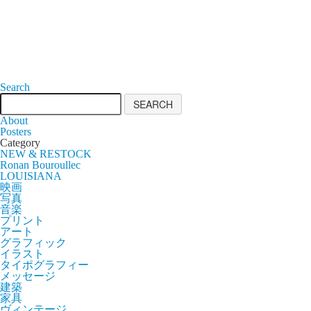
Search
About
Posters
Category
NEW & RESTOCK
Ronan Bouroullec
LOUISIANA
映画
写真
音楽
プリント
アート
グラフィック
イラスト
タイポグラフィー
メッセージ
建築
家具
ヴィンテージ