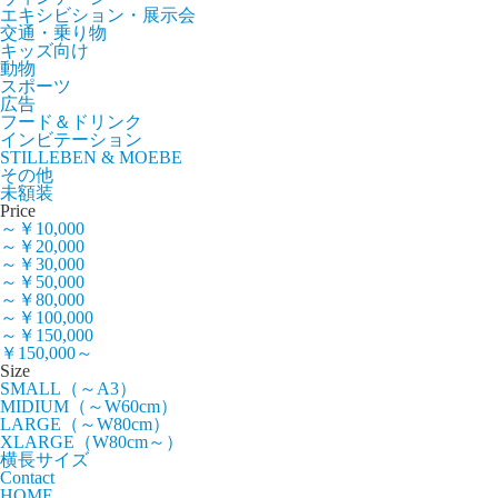
エキシビション・展示会
交通・乗り物
キッズ向け
動物
スポーツ
広告
フード＆ドリンク
インビテーション
STILLEBEN & MOEBE
その他
未額装
Price
～￥10,000
～￥20,000
～￥30,000
～￥50,000
～￥80,000
～￥100,000
～￥150,000
￥150,000～
Size
SMALL（～A3）
MIDIUM（～W60cm）
LARGE（～W80cm）
XLARGE（W80cm～）
横長サイズ
Contact
HOME