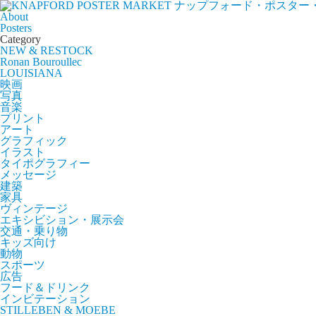
ナップフォード・ポスター
About
Posters
Category
NEW & RESTOCK
Ronan Bouroullec
LOUISIANA
映画
写真
音楽
プリント
アート
グラフィック
イラスト
タイポグラフィー
メッセージ
建築
家具
ヴィンテージ
エキシビション・展示会
交通・乗り物
キッズ向け
動物
スポーツ
広告
フード＆ドリンク
インビテーション
STILLEBEN & MOEBE