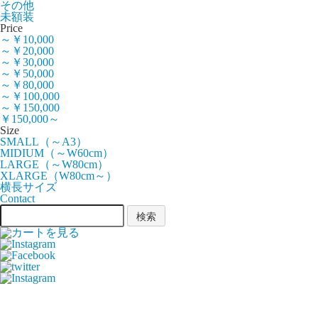
その他
未額装
Price
～￥10,000
～￥20,000
～￥30,000
～￥50,000
～￥80,000
～￥100,000
～￥150,000
￥150,000～
Size
SMALL（～A3）
MIDIUM（～W60cm）
LARGE（～W80cm）
XLARGE（W80cm～）
横長サイズ
Contact