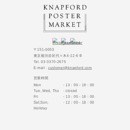
〒151-0053
東京都渋谷区代々木4-12-6 B
Tel. 03-3370-2675
E-mail :
customer@knapford.com
営業時間
Mon
- 13：00 - 18：00
Tue, Wed, Thu
- closed
Fri
- 13：00 - 18：00
Sat,Sun,
- 12：00 - 18：00
Holiday