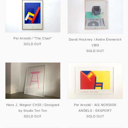
Per Arnoldi / "The Chair"
David Hockney / Andre Emmerich
SOLD OUT
1969
SOLD OUT
Hans J. Wegner CH33 / Designed
Per Arnoldi - A/S NORDISK
by Studio Ten Ten
ANDELS - EKSPORT
SOLD OUT
SOLD OUT