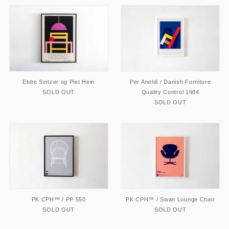
Ebbe Svitzer og Piet Hein
Per Anoldi / Danish Furniture
SOLD OUT
Quality Control 1984
SOLD OUT
PK CPH™ / PP 550
PK CPH™ / Swan Lounge Chair
SOLD OUT
SOLD OUT