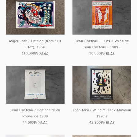
Asger Jorn / Untitled (from "1 ¢
Jean Cocteau — Les 2 Voies de
Life"), 1964
Jean Cocteau - 1989 -
110,000円(税込)
30,800円(税込)
Jean Cocteau / Centenaire en
Joan Miro / Wilhelm-Hack-Museum
Provence 1989
1970's
44,000円(税込)
42,900円(税込)