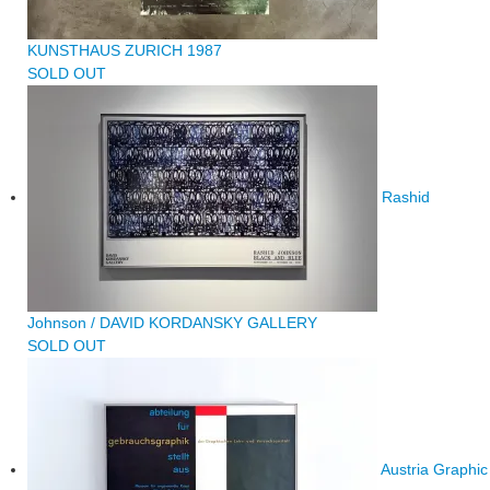
KUNSTHAUS ZURICH 1987
SOLD OUT
Rashid
Johnson / DAVID KORDANSKY GALLERY
SOLD OUT
Austria Graphic