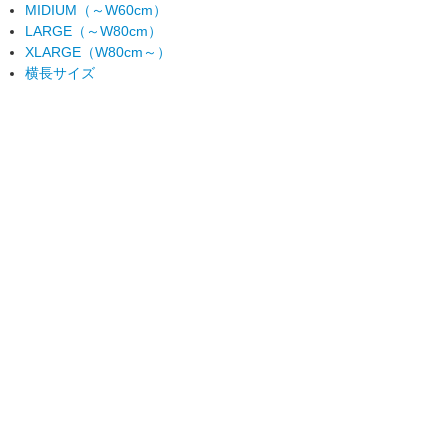
MIDIUM（～W60cm）
LARGE（～W80cm）
XLARGE（W80cm～）
横長サイズ