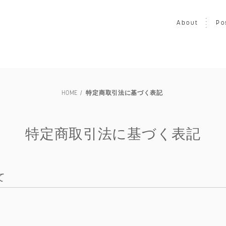
About
Po
LOUISIANA
映画
写真
音楽
プリント
ア
HOME
特定商取引法に基づく表記
家具
ヴィンテージ
エキシビション・展示会
交通・
TILLEBEN & MOEBE
その他
未額装
特定商取引法に基づく表記
て
～￥50,000
～￥80,000
～￥100,000
～￥150,00