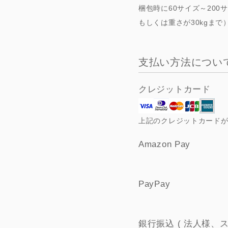
梱包時に60サイズ～200
SMALL（～A3）
MIDIUM（～W60cm）
もしくは重さが30kgま
支払い方法につい
クレジットカード
上記のクレジットカード
Amazon Pay
PayPay
銀行振込 ( 法人様、