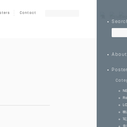
sters
Contact
Searc
ート
グラフィック
イラスト
Abou
乗り物
キッズ向け
動物
Poste
Cate
N
Ro
0
￥150,000～
L
映
写
音