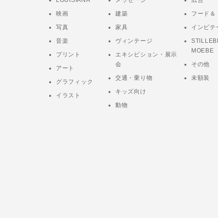
LOUISIANA
メッセージ
広告
映画
建築
フード＆
写真
家具
インビテ
音楽
ヴィンテージ
STILLEB
MOEBE
プリント
エキシビション・展示
会
その他
アート
交通・乗り物
未額装
グラフィック
キッズ向け
イラスト
動物