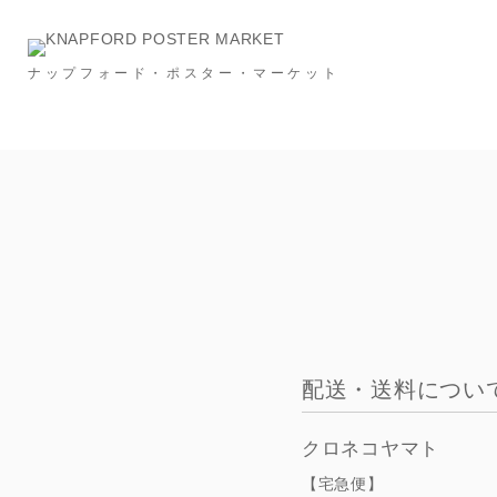
ナップフォード・ポスター・マーケット
Category
NEW & RESTOCK
Ronan Bouroullec
タイポグラフィー
メッセージ
建築
スポーツ
広告
フード＆ドリンク
インビテーション
S
Price
配送・送料につい
～￥10,000
～￥20,000
～￥30,000
クロネコヤマト
Size
【宅急便】