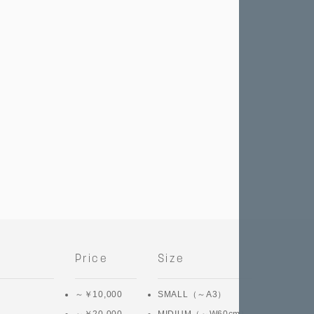
Price
Size
～￥10,000
SMALL（～A3）