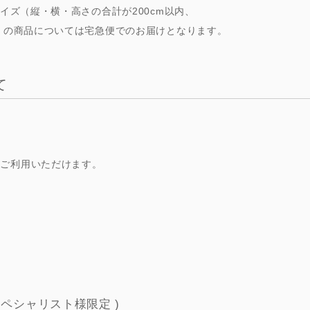
サイズ（縦・横・高さの合計が200cm以内、
LARGE（～W80cm）
XLARGE（W80cm～）
横長サイ
で）の商品については宅急便でのお届けとなります。
て
がご利用いただけます。
スペシャリスト様限定 )