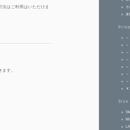
方法はご利用はいただけま
そ
未
Pric
～
～
～
～
～
きます。
～
～
￥
Size
S
M
L