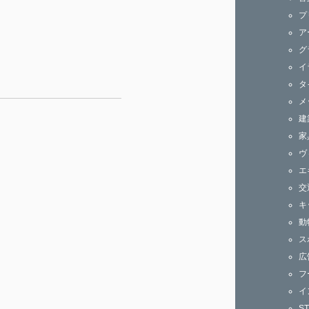
ズ
プ
ア
グ
イ
タ
メ
建
家
ヴ
エ
交
キ
動
ス
広
フ
イ
S