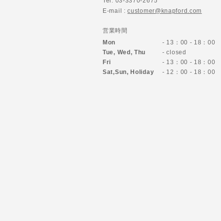
Tel. 03-3370-2675
E-mail :
customer@knapford.com
営業時間
Mon
- 13：00 - 18：00
Tue, Wed, Thu
- closed
Fri
- 13：00 - 18：00
Sat,Sun,
Holiday
- 12：00 - 18：00