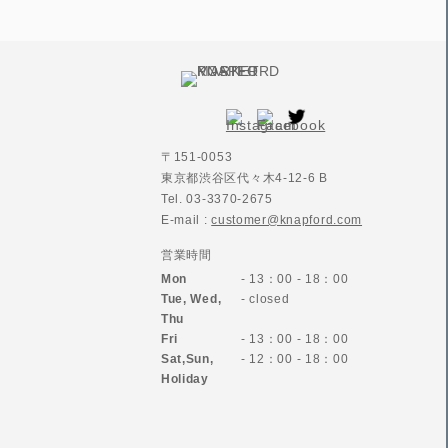
〒151-0053
東京都渋谷区代々木4-12-6 B
Tel. 03-3370-2675
E-mail :
customer@knapford.com
営業時間
Mon
- 13：00 - 18：00
Tue, Wed,
- closed
Thu
Fri
- 13：00 - 18：00
Sat,Sun,
- 12：00 - 18：00
Holiday