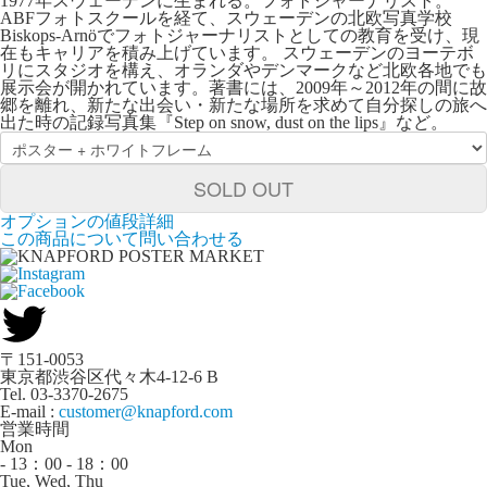
1977年スウェーデンに生まれる。フォトジャーナリスト。
ABFフォトスクールを経て、スウェーデンの北欧写真学校
Biskops-Arnöでフォトジャーナリストとしての教育を受け、現
在もキャリアを積み上げています。 スウェーデンのヨーテボ
リにスタジオを構え、オランダやデンマークなど北欧各地でも
展示会が開かれています。著書には、2009年～2012年の間に故
郷を離れ、新たな出会い・新たな場所を求めて自分探しの旅へ
出た時の記録写真集『Step on snow, dust on the lips』など。
SOLD OUT
オプションの値段詳細
この商品について問い合わせる
〒151-0053
東京都渋谷区代々木4-12-6 B
Tel. 03-3370-2675
E-mail :
customer@knapford.com
営業時間
Mon
- 13：00 - 18：00
Tue, Wed, Thu