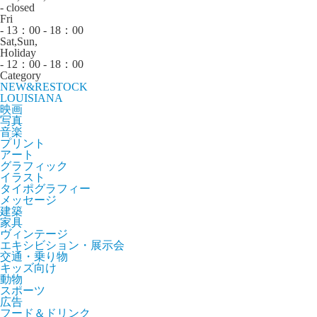
- closed
Fri
- 13：00 - 18：00
Sat,Sun,
Holiday
- 12：00 - 18：00
Category
NEW&RESTOCK
LOUISIANA
映画
写真
音楽
プリント
アート
グラフィック
イラスト
タイポグラフィー
メッセージ
建築
家具
ヴィンテージ
エキシビション・展示会
交通・乗り物
キッズ向け
動物
スポーツ
広告
フード＆ドリンク