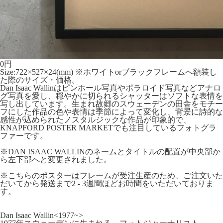
0
円
Size:722×527×24(mm) ※ホワイトorブラックフレームへ額装し
た際のサイズ・価格。
Dan Isaac Wallinはピンホール写真やポラロイド写真などアナロ
グ写真を愛し、穏やかに切られるシャッターはソフトな表情を
写し出しています。生まれ故郷のスウェーデンの田舎をモチー
フにした作品の色や表情は季節によって変化し、背景に詩的な
感性が込められたノスタルジックな作品が印象的で、
KNAPFORD POSTER MARKETでも注目しているフォトグラ
ファーです。
※DAN ISAAC WALLINのネームとタイトルの配置が中央部か
ら左下部へと変更されました。
※こちらのポスターはフレームが受注生産のため、ご注文いた
だいてから発送まで2 - 3週間ほどお時間をいただいておりま
す。
Dan Isaac Wallin<1977~>