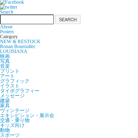
Search
About
Posters
Category
NEW & RESTOCK
Ronan Bouroullec
LOUISIANA
映画
写真
音楽
プリント
アート
グラフィック
イラスト
タイポグラフィー
メッセージ
建築
家具
ヴィンテージ
エキシビション・展示会
交通・乗り物
キッズ向け
動物
スポーツ