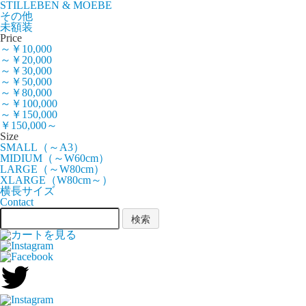
STILLEBEN & MOEBE
その他
未額装
Price
～￥10,000
～￥20,000
～￥30,000
～￥50,000
～￥80,000
～￥100,000
～￥150,000
￥150,000～
Size
SMALL（～A3）
MIDIUM（～W60cm）
LARGE（～W80cm）
XLARGE（W80cm～）
横長サイズ
Contact