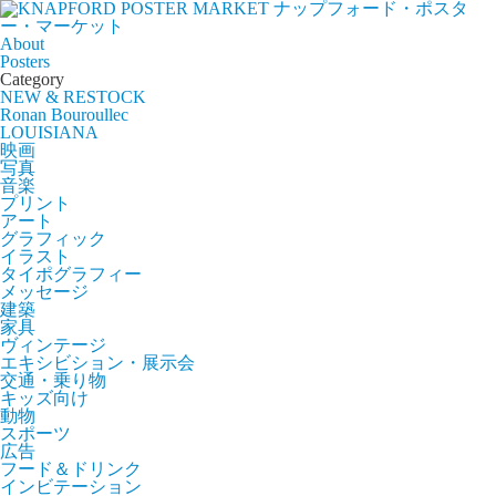
ナップフォード・ポスタ
ー・マーケット
About
Posters
Category
NEW & RESTOCK
Ronan Bouroullec
LOUISIANA
映画
写真
音楽
プリント
アート
グラフィック
イラスト
タイポグラフィー
メッセージ
建築
家具
ヴィンテージ
エキシビション・展示会
交通・乗り物
キッズ向け
動物
スポーツ
広告
フード＆ドリンク
インビテーション