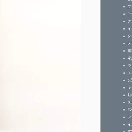
ズ
プ
ア
グ
イ
タ
メ
建
家
ヴ
エ
交
キ
動
ス
広
フ
イ
S