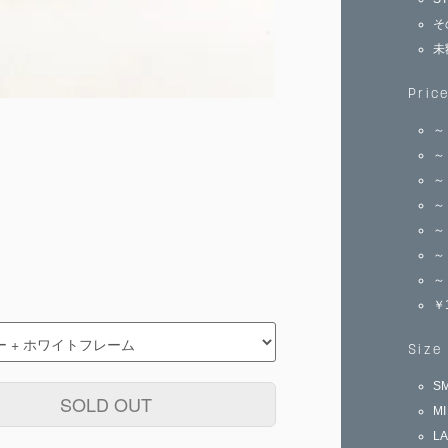
そ
未
Pric
～
～
～
～
～
～
～
￥
Size
S
SOLD OUT
M
L