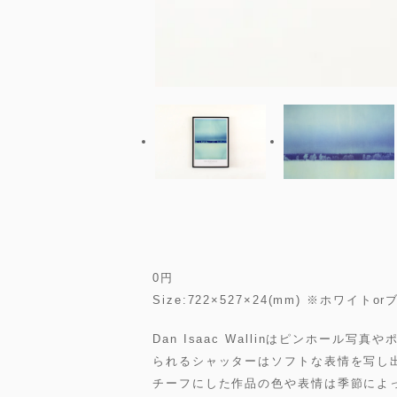
0
円
Size:722×527×24(mm) ※ホ
Dan Isaac Wallinはピンホー
られるシャッターはソフトな表情を写し
チーフにした作品の色や表情は季節によ