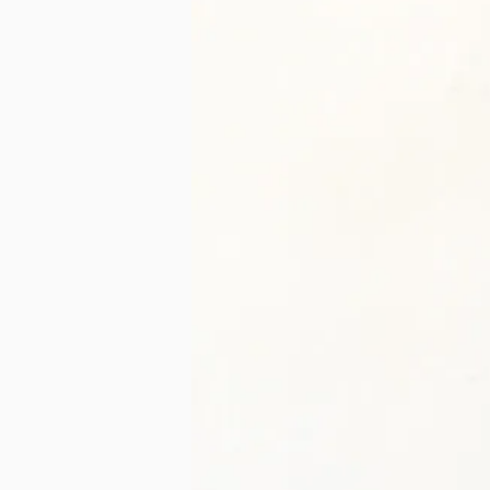
SMALL（～A3）
MIDIUM（～W60cm）