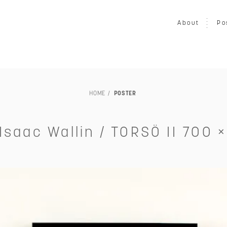
About
Po
LOUISIANA
映画
写真
音楽
プリント
ア
HOME
POSTER
家具
ヴィンテージ
エキシビション・展示会
交通・
TILLEBEN & MOEBE
その他
未額装
Isaac Wallin / TORSÖ II 700 
～￥50,000
～￥80,000
～￥100,000
～￥150,00