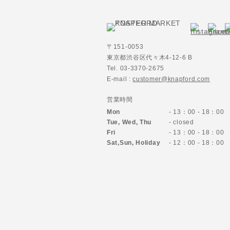
〒151-0053
東京都渋谷区代々木4-12-6 B
Tel. 03-3370-2675
E-mail :
customer@knapford.com
営業時間
Mon
- 13：00 - 18：00
Tue, Wed, Thu
- closed
Fri
- 13：00 - 18：00
Sat,Sun,
Holiday
- 12：00 - 18：00