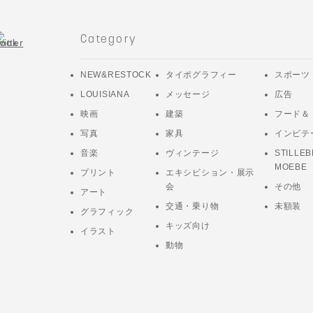
Category
NEW&RESTOCK
タイポグラフィー
スポーツ
LOUISIANA
メッセージ
広告
映画
建築
フード＆
写真
家具
インビテ
音楽
ヴィンテージ
STILLEB
MOEBE
プリント
エキシビション・展示
会
その他
アート
交通・乗り物
未額装
グラフィック
キッズ向け
イラスト
動物