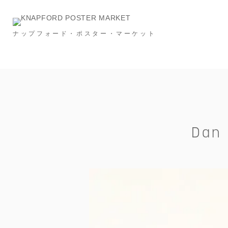
ナップフォード・ポスター・マーケット
Category
NEW & RESTOCK
Ronan Bouroullec
タイポグラフィー
メッセージ
建築
スポーツ
広告
フード＆ドリンク
インビテーション
S
Dan 
Price
～￥10,000
～￥20,000
～￥30,000
Size