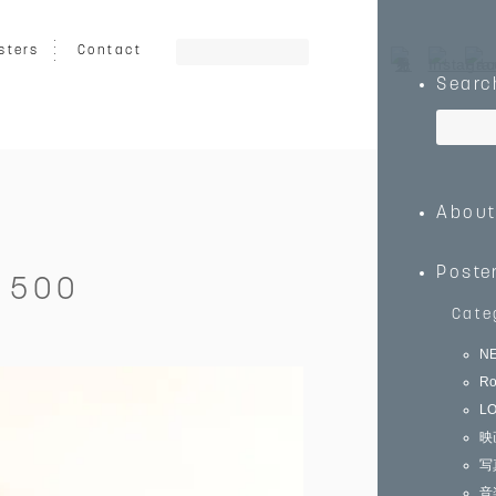
sters
Contact
Searc
ート
グラフィック
イラスト
Abou
乗り物
キッズ向け
動物
Poste
× 500
Cate
N
Ro
0
￥150,000～
L
映
写
音