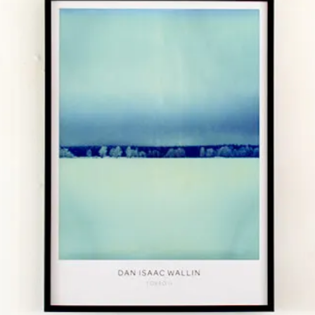
LARGE（～W80cm）
XLARGE（W80cm～）
横長サイ