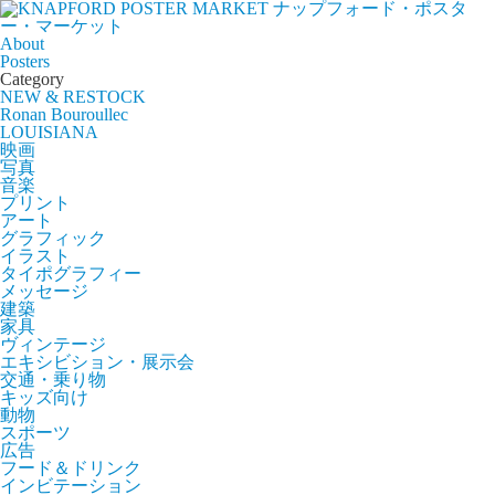
ナップフォード・ポスタ
ー・マーケット
About
Posters
Category
NEW & RESTOCK
Ronan Bouroullec
LOUISIANA
映画
写真
音楽
プリント
アート
グラフィック
イラスト
タイポグラフィー
メッセージ
建築
家具
ヴィンテージ
エキシビション・展示会
交通・乗り物
キッズ向け
動物
スポーツ
広告
フード＆ドリンク
インビテーション