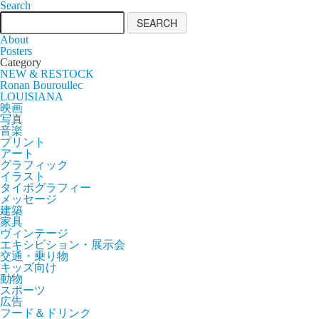
Search
About
Posters
Category
NEW & RESTOCK
Ronan Bouroullec
LOUISIANA
映画
写真
音楽
プリント
アート
グラフィック
イラスト
タイポグラフィー
メッセージ
建築
家具
ヴィンテージ
エキシビション・展示会
交通・乗り物
キッズ向け
動物
スポーツ
広告
フード＆ドリンク