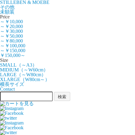
STILLEBEN & MOEBE
その他
未額装
Price
～￥10,000
～￥20,000
～￥30,000
～￥50,000
～￥80,000
～￥100,000
～￥150,000
￥150,000～
Size
SMALL（～A3）
MIDIUM（～W60cm）
LARGE（～W80cm）
XLARGE（W80cm～）
横長サイズ
Contact