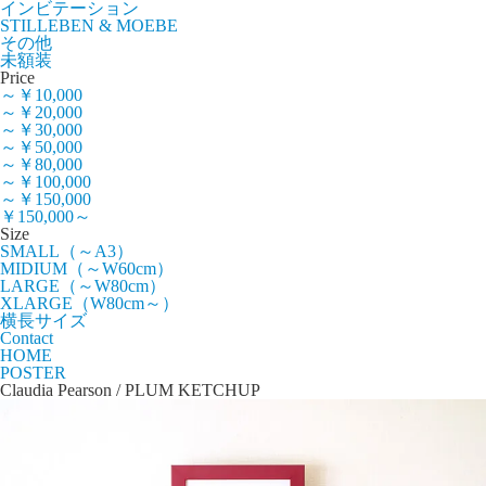
インビテーション
STILLEBEN & MOEBE
その他
未額装
Price
～￥10,000
～￥20,000
～￥30,000
～￥50,000
～￥80,000
～￥100,000
～￥150,000
￥150,000～
Size
SMALL（～A3）
MIDIUM（～W60cm）
LARGE（～W80cm）
XLARGE（W80cm～）
横長サイズ
Contact
HOME
POSTER
Claudia Pearson / PLUM KETCHUP