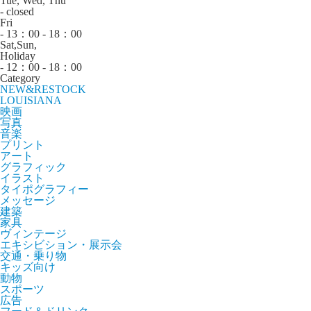
Tue, Wed, Thu
- closed
Fri
- 13：00 - 18：00
Sat,Sun,
Holiday
- 12：00 - 18：00
Category
NEW&RESTOCK
LOUISIANA
映画
写真
音楽
プリント
アート
グラフィック
イラスト
タイポグラフィー
メッセージ
建築
家具
ヴィンテージ
エキシビション・展示会
交通・乗り物
キッズ向け
動物
スポーツ
広告