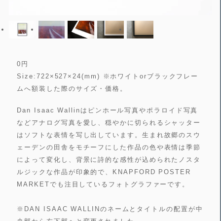
0
円
Size:722×527×24(mm) ※ホワイトorブラックフレー
ムへ額装した際のサイズ・価格。
Dan Isaac Wallinはピンホール写真やポラロイド写真
などアナログ写真を愛し、穏やかに切られるシャッター
はソフトな表情を写し出しています。生まれ故郷のスウ
ェーデンの田舎をモチーフにした作品の色や表情は季節
によって変化し、背景に詩的な感性が込められたノスタ
ルジックな作品が印象的で、KNAPFORD POSTER
MARKETでも注目しているフォトグラファーです。
※DAN ISAAC WALLINのネームとタイトルの配置が中