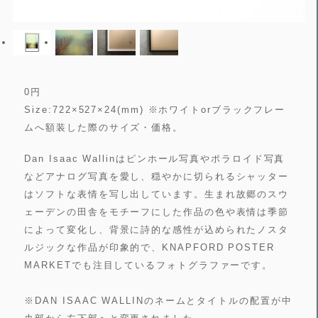
0
円
Size:722×527×24(mm) ※ホワイトorブラックフレー
ムへ額装した際のサイズ・価格。
Dan Isaac Wallinはピンホール写真やポラロイド写真
などアナログ写真を愛し、穏やかに切られるシャッター
はソフトな表情を写し出しています。生まれ故郷のスウ
ェーデンの田舎をモチーフにした作品の色や表情は季節
によって変化し、背景に詩的な感性が込められたノスタ
ルジックな作品が印象的で、KNAPFORD POSTER
MARKETでも注目しているフォトグラファーです。
※DAN ISAAC WALLINのネームとタイトルの配置が中