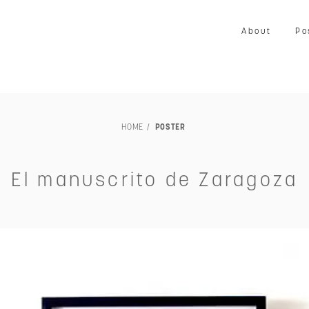
About
Po
LOUISIANA
映画
写真
音楽
プリント
ア
HOME
POSTER
家具
ヴィンテージ
エキシビション・展示会
交通・
TILLEBEN & MOEBE
その他
未額装
El manuscrito de Zaragoza
～￥50,000
～￥80,000
～￥100,000
～￥150,00