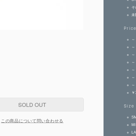
そ
未
Pric
～
～
～
～
～
～
～
￥
SOLD OUT
Size
S
この商品について問い合わせる
M
L