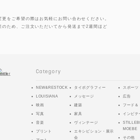
変更をご希望の際はお気軽にお問い合わせください。
産のため、ご注文いただいてから発送まで2週間ほど
Category
NEW&RESTOCK
タイポグラフィー
スポーツ
LOUISIANA
メッセージ
広告
映画
建築
フード＆
写真
家具
インビテ
音楽
ヴィンテージ
STILLEB
MOEBE
プリント
エキシビション・展示
会
その他
アート