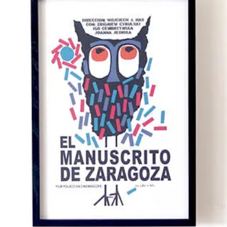
LARGE（～W80cm）
XLARGE（W80cm～）
横長サイ