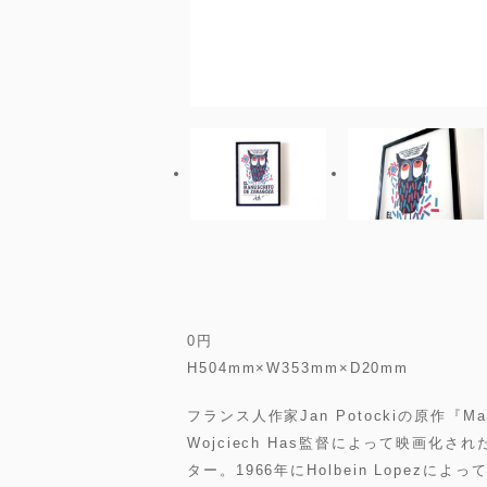
0
円
H504mm×W353mm×D20mm
フランス人作家Jan Potockiの原作『Manu
Wojciech Has監督によって映画化された『Ma
ター。1966年にHolbein Lopezに