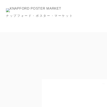
ナップフォード・ポスター・マーケット
Category
NEW & RESTOCK
Ronan Bouroullec
タイポグラフィー
メッセージ
建築
スポーツ
広告
フード＆ドリンク
インビテーション
S
Price
～￥10,000
～￥20,000
～￥30,000
Size