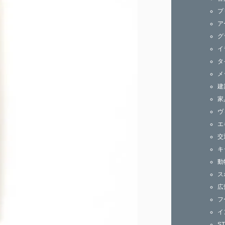
ズ
プ
ア
グ
イ
タ
メ
建
家
ヴ
エ
交
キ
動
ス
広
フ
イ
S