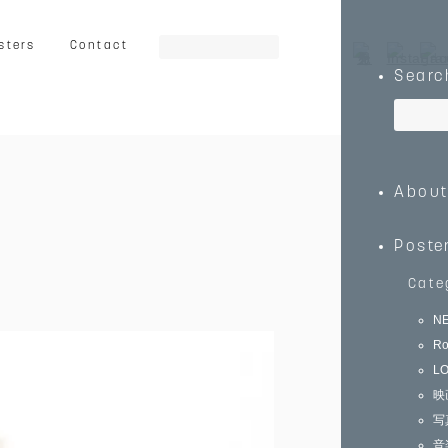
sters
Contact
Searc
ート
グラフィック
イラスト
Abou
乗り物
キッズ向け
動物
Poste
Cate
N
Ro
0
￥150,000～
L
映
写
音