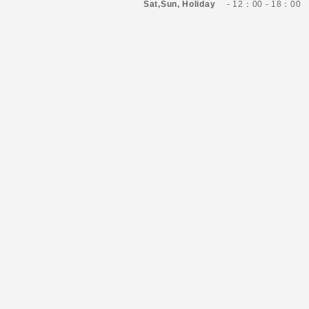
Sat,Sun,
Holiday
- 12：00 - 18：00