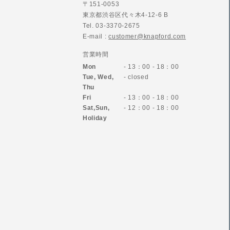
〒151-0053
東京都渋谷区代々木4-12-6 B
Tel. 03-3370-2675
E-mail :
customer@knapford.com
営業時間
Mon
- 13：00 - 18：00
Tue, Wed,
- closed
Thu
Fri
- 13：00 - 18：00
Sat,Sun,
- 12：00 - 18：00
Holiday