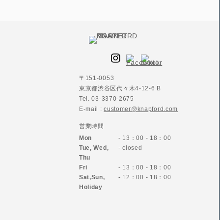
〒151-0053
東京都渋谷区代々木4-12-6 B
Tel. 03-3370-2675
E-mail :
customer@knapford.com
営業時間
Mon
- 13：00 - 18：00
Tue, Wed,
- closed
Thu
Fri
- 13：00 - 18：00
Sat,Sun,
- 12：00 - 18：00
Holiday