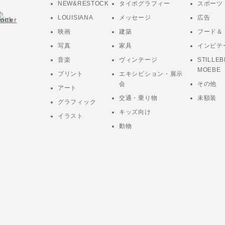
NEW&RESTOCK
タイポグラフィー
スポーツ
LOUISIANA
メッセージ
広告
映画
建築
フード＆
写真
家具
インビテ
音楽
ヴィンテージ
STILLEB
MOEBE
プリント
エキシビション・展示
会
その他
アート
交通・乗り物
未額装
グラフィック
キッズ向け
イラスト
動物