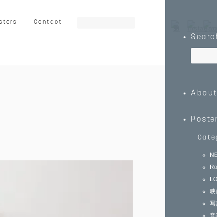
sters
Contact
Searc
ート
グラフィック
イラスト
Abou
乗り物
キッズ向け
動物
Poste
Cate
N
Ro
0
￥150,000～
L
映
写
音