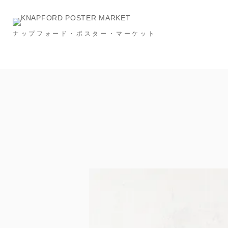
ナップフォード・ポスター・マーケット
Category
NEW & RESTOCK
Ronan Bouroullec
タイポグラフィー
メッセージ
建築
スポーツ
広告
フード＆ドリンク
インビテーション
S
Price
～￥10,000
～￥20,000
～￥30,000
Size