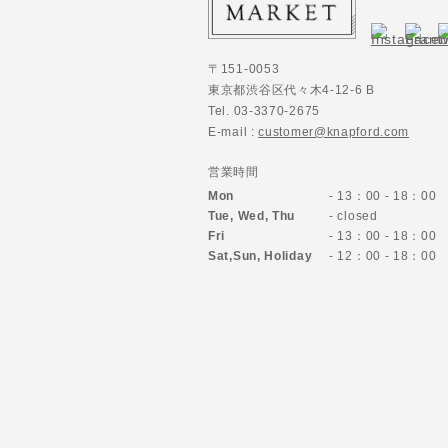
〒151-0053
東京都渋谷区代々木4-12-6 B
Tel. 03-3370-2675
E-mail :
customer@knapford.com
営業時間
Mon
- 13：00 - 18：00
Tue, Wed, Thu
- closed
Fri
- 13：00 - 18：00
Sat,Sun,
Holiday
- 12：00 - 18：00