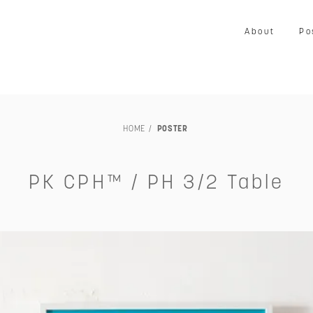
About
Po
LOUISIANA
映画
写真
音楽
プリント
ア
HOME
POSTER
家具
ヴィンテージ
エキシビション・展示会
交通・
TILLEBEN & MOEBE
その他
未額装
PK CPH™ / PH 3/2 Table
～￥50,000
～￥80,000
～￥100,000
～￥150,00