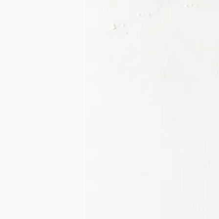
SMALL（～A3）
MIDIUM（～W60cm）