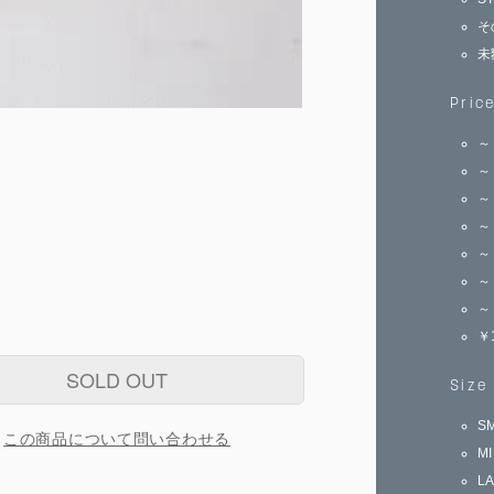
そ
未
Pric
～
～
～
～
～
～
～
￥
SOLD OUT
Size
S
この商品について問い合わせる
M
L