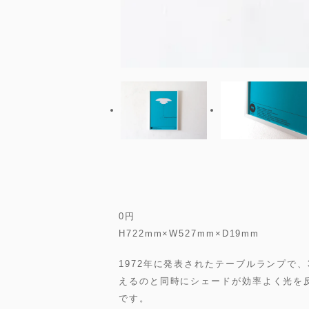
0
円
H722mm×W527mm×D19mm
1972年に発表されたテーブルランプで
えるのと同時にシェードが効率よく光を
です。