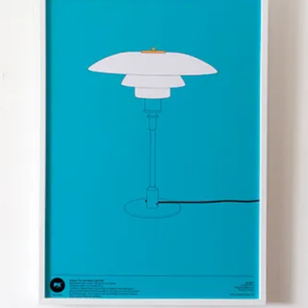
LARGE（～W80cm）
XLARGE（W80cm～）
横長サイ