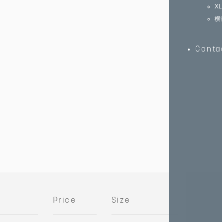
X
横
Conta
Price
Size