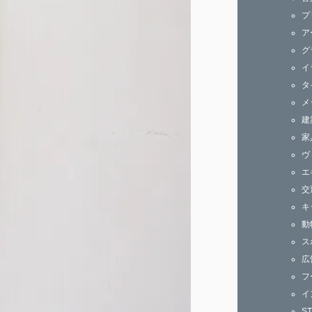
ズ
プ
ア
グ
イ
タ
メ
建
家
ヴ
エ
交
キ
動
ス
広
フ
イ
S