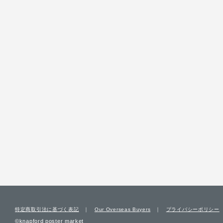
特定商取引法に基づく表記
Our Overseas Buyers
プライバシーポリシー
©knapford poster market