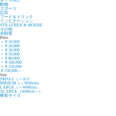
キッズ向け
動物
スポーツ
広告
フード＆ドリンク
インビテーション
STILLEBEN & MOEBE
その他
未額装
Price
～￥10,000
～￥20,000
～￥30,000
～￥50,000
～￥80,000
～￥100,000
～￥150,000
￥150,000～
Size
SMALL（～A3）
MIDIUM（～W60cm）
LARGE（～W80cm）
XLARGE（W80cm～）
横長サイズ