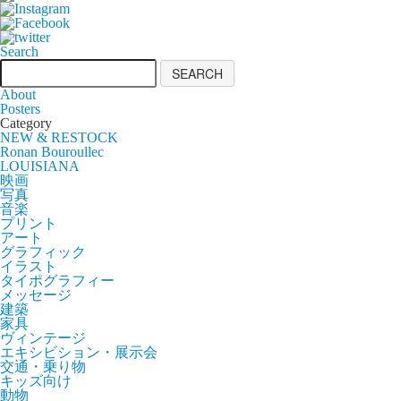
Search
About
Posters
Category
NEW & RESTOCK
Ronan Bouroullec
LOUISIANA
映画
写真
音楽
プリント
アート
グラフィック
イラスト
タイポグラフィー
メッセージ
建築
家具
ヴィンテージ
エキシビション・展示会
交通・乗り物
キッズ向け
動物