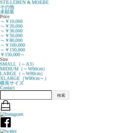
STILLEBEN & MOEBE
その他
未額装
Price
～￥10,000
～￥20,000
～￥30,000
～￥50,000
～￥80,000
～￥100,000
～￥150,000
￥150,000～
Size
SMALL（～A3）
MIDIUM（～W60cm）
LARGE（～W80cm）
XLARGE（W80cm～）
横長サイズ
Contact