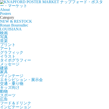
ナップフォード・ポスタ
ー・マーケット
About
Posters
Category
NEW & RESTOCK
Ronan Bouroullec
LOUISIANA
映画
写真
音楽
プリント
アート
グラフィック
イラスト
タイポグラフィー
メッセージ
建築
家具
ヴィンテージ
エキシビション・展示会
交通・乗り物
キッズ向け
動物
スポーツ
広告
フード＆ドリンク
インビテーション