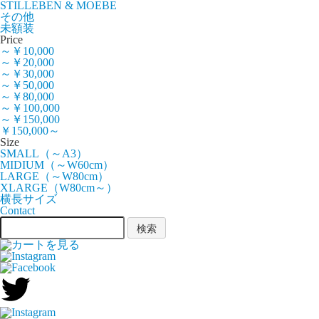
STILLEBEN & MOEBE
その他
未額装
Price
～￥10,000
～￥20,000
～￥30,000
～￥50,000
～￥80,000
～￥100,000
～￥150,000
￥150,000～
Size
SMALL（～A3）
MIDIUM（～W60cm）
LARGE（～W80cm）
XLARGE（W80cm～）
横長サイズ
Contact