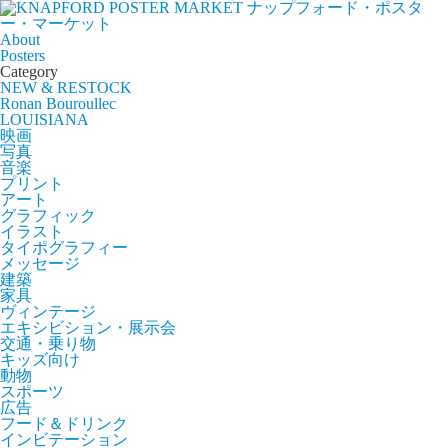
ナップフォード・ポスタ
ー・マーケット
About
Posters
Category
NEW & RESTOCK
Ronan Bouroullec
LOUISIANA
映画
写真
音楽
プリント
アート
グラフィック
イラスト
タイポグラフィー
メッセージ
建築
家具
ヴィンテージ
エキシビション・展示会
交通・乗り物
キッズ向け
動物
スポーツ
広告
フード＆ドリンク
インビテーション