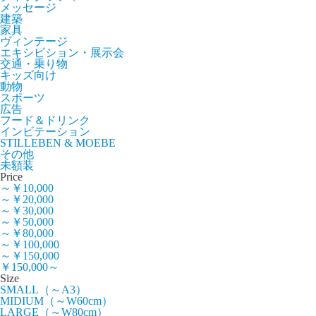
メッセージ
建築
家具
ヴィンテージ
エキシビション・展示会
交通・乗り物
キッズ向け
動物
スポーツ
広告
フード＆ドリンク
インビテーション
STILLEBEN & MOEBE
その他
未額装
Price
～￥10,000
～￥20,000
～￥30,000
～￥50,000
～￥80,000
～￥100,000
～￥150,000
￥150,000～
Size
SMALL（～A3）
MIDIUM（～W60cm）
LARGE（～W80cm）