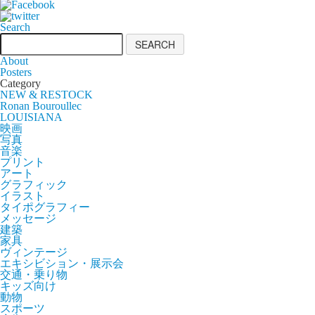
Search
About
Posters
Category
NEW & RESTOCK
Ronan Bouroullec
LOUISIANA
映画
写真
音楽
プリント
アート
グラフィック
イラスト
タイポグラフィー
メッセージ
建築
家具
ヴィンテージ
エキシビション・展示会
交通・乗り物
キッズ向け
動物
スポーツ