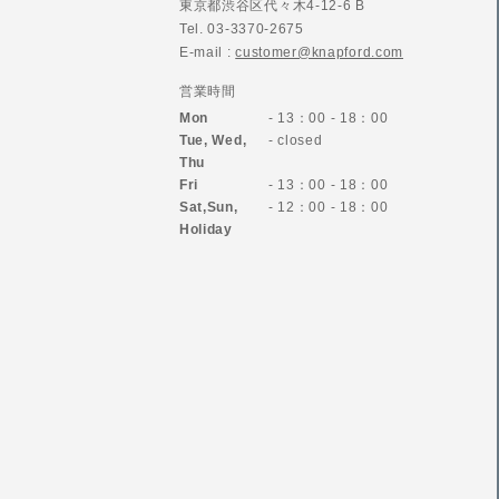
東京都渋谷区代々木4-12-6 B
Tel. 03-3370-2675
E-mail :
customer@knapford.com
営業時間
Mon
- 13：00 - 18：00
Tue, Wed,
- closed
Thu
Fri
- 13：00 - 18：00
Sat,Sun,
- 12：00 - 18：00
Holiday