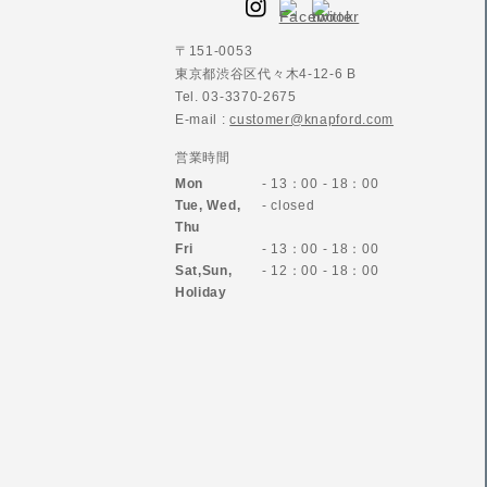
〒151-0053
東京都渋谷区代々木4-12-6 B
Tel. 03-3370-2675
E-mail :
customer@knapford.com
営業時間
Mon
- 13：00 - 18：00
Tue, Wed,
- closed
Thu
Fri
- 13：00 - 18：00
Sat,Sun,
- 12：00 - 18：00
Holiday