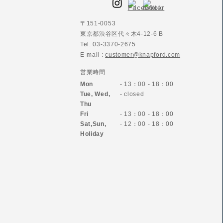
〒151-0053
東京都渋谷区代々木4-12-6 B
Tel. 03-3370-2675
E-mail :
customer@knapford.com
営業時間
Mon
- 13：00 - 18：00
Tue, Wed,
- closed
Thu
Fri
- 13：00 - 18：00
Sat,Sun,
- 12：00 - 18：00
Holiday