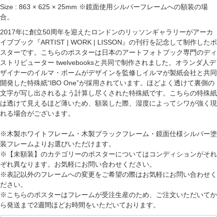
Size : 863 × 625 × 25mm ※鏡面使用シルバーフレームへの額装の場
合。
2017年に創立50周年を迎えたロンドンのリッソンギャラリーがアーカ
イブブック『ARTIST | WORK | LISSON』の刊行を記念して制作したポ
スターです。こちらのポスターは日本のアートフォトブック専門のディ
ストリビューター twelvebooksと共同で制作されました。オランダ人デ
ザイナーのイルマ・ボームがデザインを監修しイルマが製紙会社と共同
開発した特殊紙“IBO One”が採用されています。ほどよく透けて裏側の
文字が写し出されるよう計算し尽くされた特殊紙です。こちらの特殊紙
は透けて見えるほど薄いため、額装した際、湿度によってシワが強く現
れる場合がございます。
※木製ホワイトフレーム・木製ブラックフレーム・鏡面仕様シルバー塗
装フレームよりお選びいただけます。
※【未額装】のカテゴリーのポスターについてはコンディションがそれ
ぞれ異なります。お気軽にお問い合わせください。
※表記以外のフレームへの変更をご希望の際はお気軽にお問い合わせく
ださい。
※こちらのポスターはフレームが受注生産のため、ご注文いただいてか
ら発送まで2週間ほどお時間をいただいております。