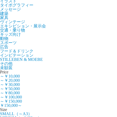
イラスト
タイポグラフィー
メッセージ
建築
家具
ヴィンテージ
エキシビション・展示会
交通・乗り物
キッズ向け
動物
スポーツ
広告
フード＆ドリンク
インビテーション
STILLEBEN & MOEBE
その他
未額装
Price
～￥10,000
～￥20,000
～￥30,000
～￥50,000
～￥80,000
～￥100,000
～￥150,000
￥150,000～
Size
SMALL（～A3）