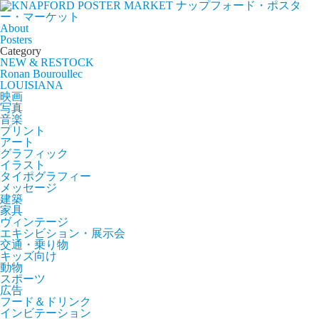
ナップフォード・ポスタ
ー・マーケット
About
Posters
Category
NEW & RESTOCK
Ronan Bouroullec
LOUISIANA
映画
写真
音楽
プリント
アート
グラフィック
イラスト
タイポグラフィー
メッセージ
建築
家具
ヴィンテージ
エキシビション・展示会
交通・乗り物
キッズ向け
動物
スポーツ
広告
フード＆ドリンク
インビテーション