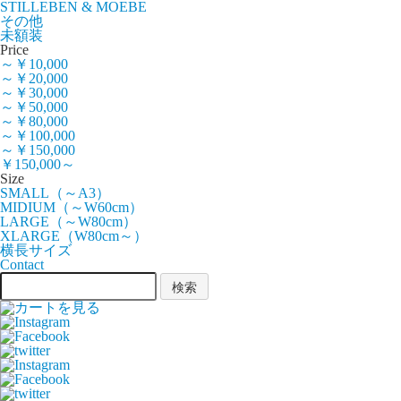
STILLEBEN & MOEBE
その他
未額装
Price
～￥10,000
～￥20,000
～￥30,000
～￥50,000
～￥80,000
～￥100,000
～￥150,000
￥150,000～
Size
SMALL（～A3）
MIDIUM（～W60cm）
LARGE（～W80cm）
XLARGE（W80cm～）
横長サイズ
Contact