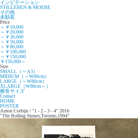
インビテーション
STILLEBEN & MOEBE
その他
未額装
Price
～￥10,000
～￥20,000
～￥30,000
～￥50,000
～￥80,000
～￥100,000
～￥150,000
￥150,000～
Size
SMALL（～A3）
MIDIUM（～W60cm）
LARGE（～W80cm）
XLARGE（W80cm～）
横長サイズ
Contact
HOME
POSTER
Anton Corbijn / "1 - 2 - 3 - 4" 2016
"The Rolling Stones,Toronto,1994"