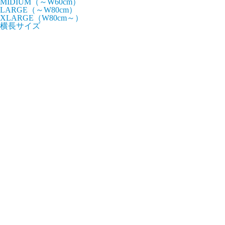
MIDIUM（～W60cm）
LARGE（～W80cm）
XLARGE（W80cm～）
横長サイズ