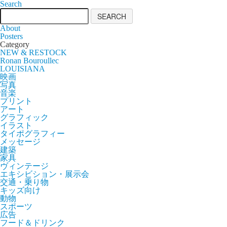
Search
About
Posters
Category
NEW & RESTOCK
Ronan Bouroullec
LOUISIANA
映画
写真
音楽
プリント
アート
グラフィック
イラスト
タイポグラフィー
メッセージ
建築
家具
ヴィンテージ
エキシビション・展示会
交通・乗り物
キッズ向け
動物
スポーツ
広告
フード＆ドリンク