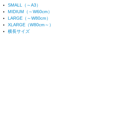
SMALL（～A3）
MIDIUM（～W60cm）
LARGE（～W80cm）
XLARGE（W80cm～）
横長サイズ