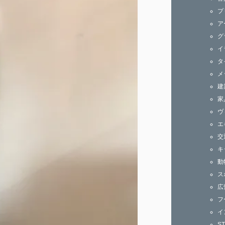
ズ
プ
ア
グ
イ
タ
メ
建
家
ヴ
エ
交
キ
動
ス
広
フ
イ
S