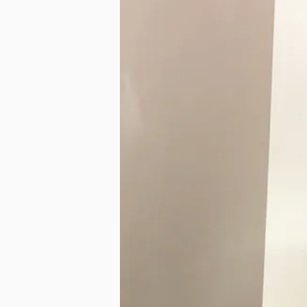
SMALL（～A3）
MIDIUM（～W60cm）