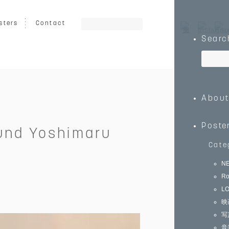
sters
Contact
Searc
ート
グラフィック
イラスト
Abou
乗り物
キッズ向け
動物
Poste
 und Yoshimaru
Cate
N
Ro
0
￥150,000～
L
映
写
音