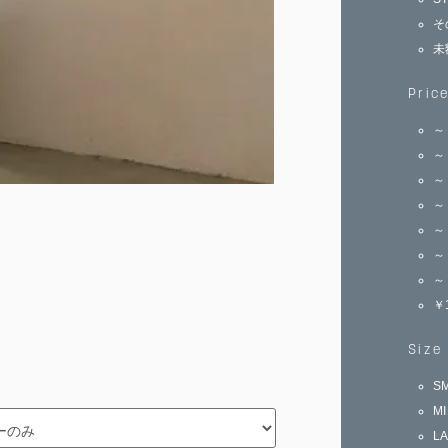
そ
未
Pric
～
～
～
～
～
～
～
￥
Size
S
M
L