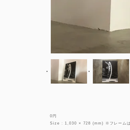
0
円
Size : 1,030 × 728 (mm) ※