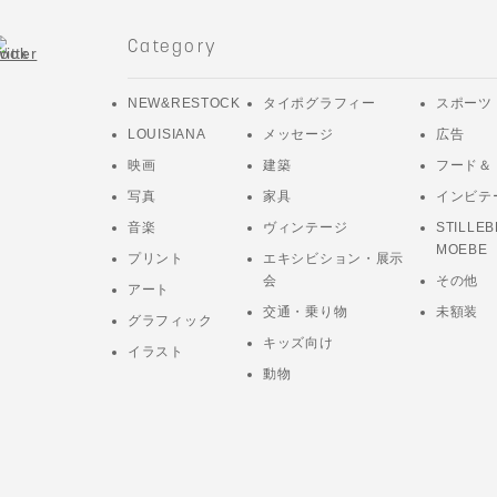
Category
NEW&RESTOCK
タイポグラフィー
スポーツ
LOUISIANA
メッセージ
広告
映画
建築
フード＆
写真
家具
インビテ
音楽
ヴィンテージ
STILLEB
MOEBE
プリント
エキシビション・展示
会
その他
アート
交通・乗り物
未額装
グラフィック
キッズ向け
イラスト
動物