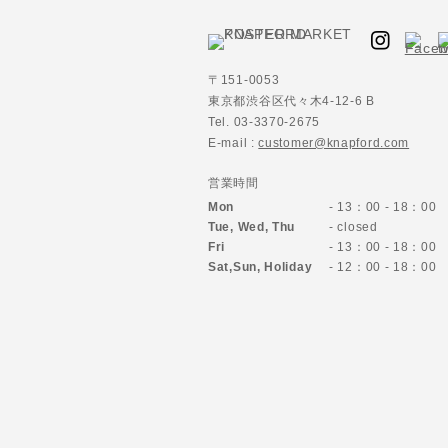
〒151-0053
東京都渋谷区代々木4-12-6 B
Tel. 03-3370-2675
E-mail :
customer@knapford.com
営業時間
Mon
- 13：00 - 18：00
Tue, Wed, Thu
- closed
Fri
- 13：00 - 18：00
Sat,Sun,
Holiday
- 12：00 - 18：00