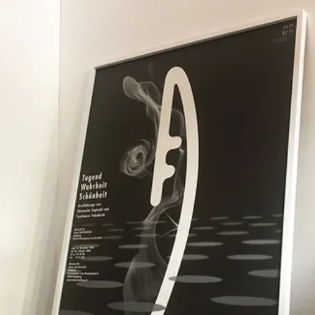
LARGE（～W80cm）
XLARGE（W80cm～）
横長サイ