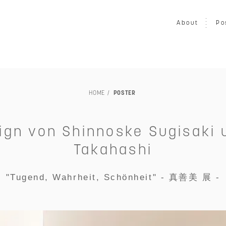
About
Po
LOUISIANA
映画
写真
音楽
プリント
ア
HOME
POSTER
家具
ヴィンテージ
エキシビション・展示会
交通・
TILLEBEN & MOEBE
その他
未額装
ign von Shinnoske Sugisaki
Takahashi
"Tugend, Wahrheit, Schönheit" - 真善美 展 -
～￥50,000
～￥80,000
～￥100,000
～￥150,00