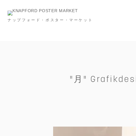
ナップフォード・ポスター・マーケット
Category
NEW & RESTOCK
Ronan Bouroullec
タイポグラフィー
メッセージ
建築
スポーツ
広告
フード＆ドリンク
インビテーション
S
"月" Grafikdes
Price
～￥10,000
～￥20,000
～￥30,000
Size