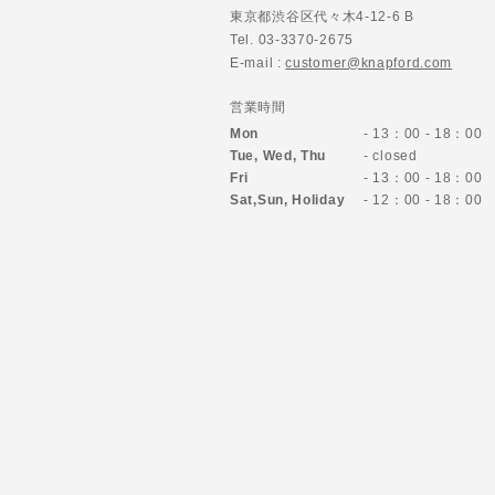
東京都渋谷区代々木4-12-6 B
Tel. 03-3370-2675
E-mail :
customer@knapford.com
営業時間
Mon
- 13：00 - 18：00
Tue, Wed, Thu
- closed
Fri
- 13：00 - 18：00
Sat,Sun,
Holiday
- 12：00 - 18：00