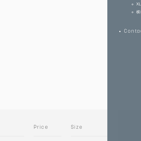
X
横
Conta
Price
Size