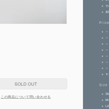
そ
未
Pric
～
～
～
～
～
～
～
￥
SOLD OUT
Size
S
この商品について問い合わせる
M
L