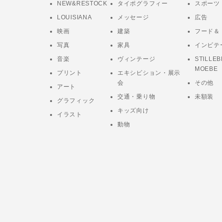
NEW&RESTOCK
タイポグラフィー
スポーツ
LOUISIANA
メッセージ
広告
映画
建築
フード＆
写真
家具
インビテ
音楽
ヴィンテージ
STILLEB
MOEBE
プリント
エキシビション・展示
会
その他
アート
交通・乗り物
未額装
グラフィック
キッズ向け
イラスト
動物