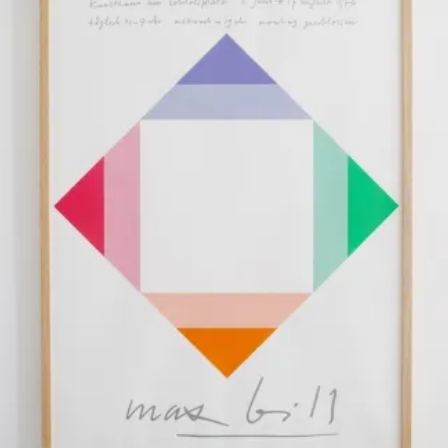
LARGE（～W80cm）
XLARGE（W80cm～）
横長サイ