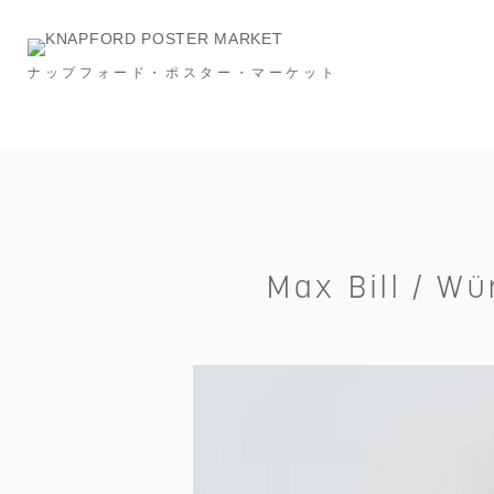
ナップフォード・ポスター・マーケット
Category
NEW & RESTOCK
Ronan Bouroullec
タイポグラフィー
メッセージ
建築
スポーツ
広告
フード＆ドリンク
インビテーション
S
Max Bill / W
Price
～￥10,000
～￥20,000
～￥30,000
Size