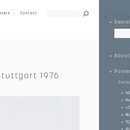
sters
Contact
Searc
ート
グラフィック
イラスト
Abou
乗り物
キッズ向け
動物
Poste
tuttgart 1976
Cate
N
Ro
0
￥150,000～
L
映
写
音