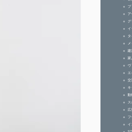
ズ
プ
ア
グ
イ
タ
メ
建
家
ヴ
エ
交
キ
動
ス
広
フ
イ
S