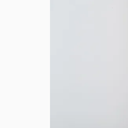
SMALL（～A3）
MIDIUM（～W60cm）