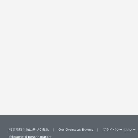
特定商取引法に基づく表記
Our Overseas Buyers
プライバシーポリシー
©knapford poster market