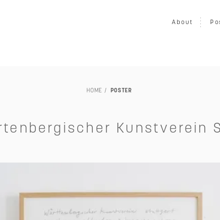
About
Po
LOUISIANA
映画
写真
音楽
プリント
ア
HOME
POSTER
家具
ヴィンテージ
エキシビション・展示会
交通・
TILLEBEN & MOEBE
その他
未額装
ürtenbergischer Kunstverein S
～￥50,000
～￥80,000
～￥100,000
～￥150,00