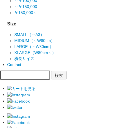
～￥100,000
～￥150,000
￥150,000～
Size
SMALL（～A3）
MIDIUM（～W60cm）
LARGE（～W80cm）
XLARGE（W80cm～）
横長サイズ
Contact