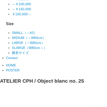
～￥100,000
～￥150,000
￥150,000～
Size
SMALL（～A3）
MIDIUM（～W60cm）
LARGE（～W80cm）
XLARGE（W80cm～）
横長サイズ
Contact
HOME
POSTER
ATELIER CPH / Object blanc no. 25