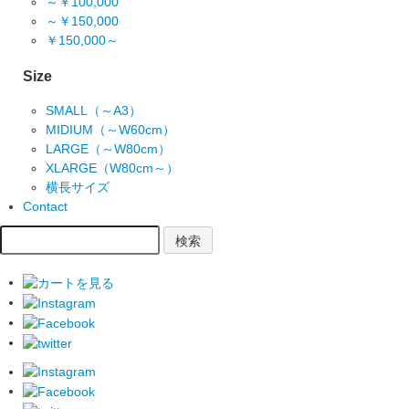
～￥100,000
～￥150,000
￥150,000～
Size
SMALL（～A3）
MIDIUM（～W60cm）
LARGE（～W80cm）
XLARGE（W80cm～）
横長サイズ
Contact