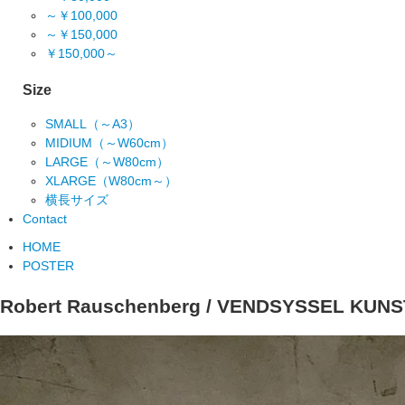
～￥100,000
～￥150,000
￥150,000～
Size
SMALL（～A3）
MIDIUM（～W60cm）
LARGE（～W80cm）
XLARGE（W80cm～）
横長サイズ
Contact
HOME
POSTER
Robert Rauschenberg / VENDSYSSEL KUN