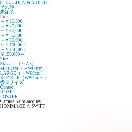
STILLEBEN & MOEBE
その他
未額装
Price
～￥10,000
～￥20,000
～￥30,000
～￥50,000
～￥80,000
～￥100,000
～￥150,000
￥150,000～
Size
SMALL（～A3）
MIDIUM（～W60cm）
LARGE（～W80cm）
XLARGE（W80cm～）
横長サイズ
Contact
HOME
POSTER
Camille Saint Jacques
HOMMAGE À SWIFT