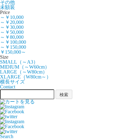
その他
未額装
Price
～￥10,000
～￥20,000
～￥30,000
～￥50,000
～￥80,000
～￥100,000
～￥150,000
￥150,000～
Size
SMALL（～A3）
MIDIUM（～W60cm）
LARGE（～W80cm）
XLARGE（W80cm～）
横長サイズ
Contact
Search