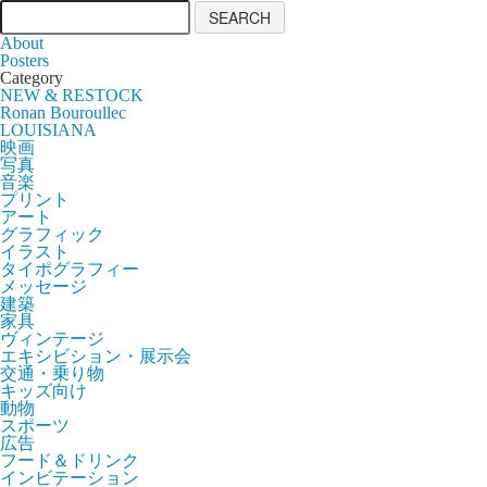
About
Posters
Category
NEW & RESTOCK
Ronan Bouroullec
LOUISIANA
映画
写真
音楽
プリント
アート
グラフィック
イラスト
タイポグラフィー
メッセージ
建築
家具
ヴィンテージ
エキシビション・展示会
交通・乗り物
キッズ向け
動物
スポーツ
広告
フード＆ドリンク
インビテーション