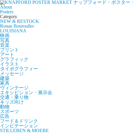
ナップフォード・ポスター
About
Posters
Category
NEW & RESTOCK
Ronan Bouroullec
LOUISIANA
映画
写真
音楽
プリント
アート
グラフィック
イラスト
タイポグラフィー
メッセージ
建築
家具
ヴィンテージ
エキシビション・展示会
交通・乗り物
キッズ向け
動物
スポーツ
広告
フード＆ドリンク
インビテーション
STILLEBEN & MOEBE