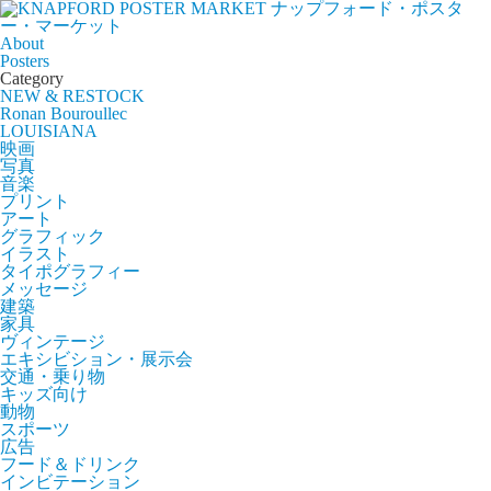
ナップフォード・ポスタ
ー・マーケット
About
Posters
Category
NEW & RESTOCK
Ronan Bouroullec
LOUISIANA
映画
写真
音楽
プリント
アート
グラフィック
イラスト
タイポグラフィー
メッセージ
建築
家具
ヴィンテージ
エキシビション・展示会
交通・乗り物
キッズ向け
動物
スポーツ
広告
フード＆ドリンク
インビテーション