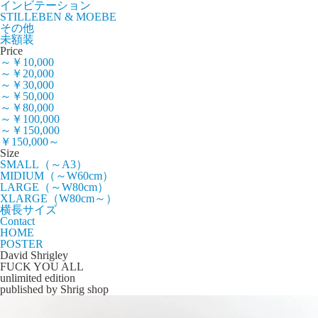
インビテーション
STILLEBEN & MOEBE
その他
未額装
Price
～￥10,000
～￥20,000
～￥30,000
～￥50,000
～￥80,000
～￥100,000
～￥150,000
￥150,000～
Size
SMALL（～A3）
MIDIUM（～W60cm）
LARGE（～W80cm）
XLARGE（W80cm～）
横長サイズ
Contact
HOME
POSTER
David Shrigley
FUCK YOU ALL
unlimited edition
published by Shrig shop