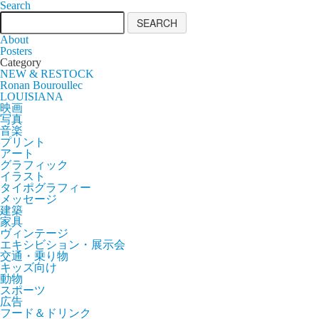
Search
About
Posters
Category
NEW & RESTOCK
Ronan Bouroullec
LOUISIANA
映画
写真
音楽
プリント
アート
グラフィック
イラスト
タイポグラフィー
メッセージ
建築
家具
ヴィンテージ
エキシビション・展示会
交通・乗り物
キッズ向け
動物
スポーツ
広告
フード＆ドリンク