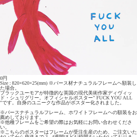
0
円
Size : 820×620×25(mm) ※バース材ナチュラルフレームヘ額装し
た場合。
ブラックユーモアが特徴的な英国の現代美術作家ディヴィッ
ド・シュリグリー。オフィシャルポスター" FUCK YOU ALL
"です。自身のユニークな作品がポスター化されました。
※バースナチュラルフレーム、ホワイトフレームヘの額装をお
薦めしております。
※他種フレームをご希望の際はお気軽にお問い合わせくださ
い。
※こちらのポスターはフレームが受注生産のため、ご注文いた
だいてから発送まで 3 - 4週間ほどお時間をいただいておりま