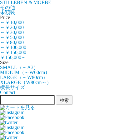
STILLEBEN & MOEBE
その他
未額装
Price
～￥10,000
～￥20,000
～￥30,000
～￥50,000
～￥80,000
～￥100,000
～￥150,000
￥150,000～
Size
SMALL（～A3）
MIDIUM（～W60cm）
LARGE（～W80cm）
XLARGE（W80cm～）
横長サイズ
Contact