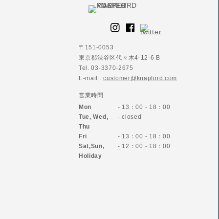
〒151-0053
東京都渋谷区代々木4-12-6 B
Tel. 03-3370-2675
E-mail :
customer@knapford.com
営業時間
Mon
- 13：00 - 18：00
Tue, Wed,
- closed
Thu
Fri
- 13：00 - 18：00
Sat,Sun,
- 12：00 - 18：00
Holiday