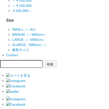
～￥100,000
～￥150,000
￥150,000～
Size
SMALL（～A3）
MIDIUM（～W60cm）
LARGE（～W80cm）
XLARGE（W80cm～）
横長サイズ
Contact