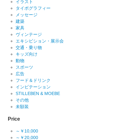
イラスト
タイポグラフィー
メッセージ
建築
家具
ヴィンテージ
エキシビション・展示会
交通・乗り物
キッズ向け
動物
スポーツ
広告
フード＆ドリンク
インビテーション
STILLEBEN & MOEBE
その他
未額装
Price
～￥10,000
～￥20,000