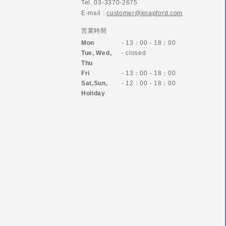
Tel. 03-3370-2675
E-mail :
customer@knapford.com
営業時間
Mon
- 13：00 - 18：00
Tue, Wed,
- closed
Thu
Fri
- 13：00 - 18：00
Sat,Sun,
- 12：00 - 18：00
Holiday