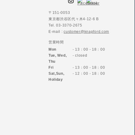
〒151-0053
東京都渋谷区代々木4-12-6 B
Tel. 03-3370-2675
E-mail :
customer@knapford.com
営業時間
Mon
- 13：00 - 18：00
Tue, Wed,
- closed
Thu
Fri
- 13：00 - 18：00
Sat,Sun,
- 12：00 - 18：00
Holiday