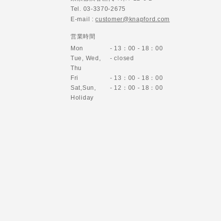
Tel. 03-3370-2675
E-mail :
customer@knapford.com
営業時間
Mon
- 13：00 - 18：00
Tue, Wed,
- closed
Thu
Fri
- 13：00 - 18：00
Sat,Sun,
- 12：00 - 18：00
Holiday