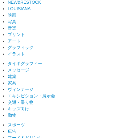
NEW&RESTOCK
LOUISIANA
映画
写真
音楽
プリント
アート
グラフィック
イラスト
タイポグラフィー
メッセージ
建築
家具
ヴィンテージ
エキシビション・展示会
交通・乗り物
キッズ向け
動物
スポーツ
広告
フード＆ドリンク