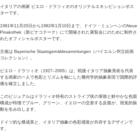
イタリアの画家 ピエロ・ドラツィオのオリジナルエキシビションポス
ターです。
1981年11月20日から1982年1月10日まで、ドイツ・ミュンヘンのNeue
Pinakothek（新ピナコテーク）にて開催された展覧会にのために制作さ
れたオフィシャルポスターです。
主催は Bayerische Staatsgemäldesammlungen（バイエルン州立絵画
コレクション）。
ピエロ・ドラツィオ（1927–2005）は、戦後イタリア抽象美術を代表
する画家の一人で色彩とリズムを軸にした幾何学的抽象表現で国際的評
価を確立しました。
このビジュアルはドラツィオ特有のストライプ状の筆致と鮮やかな色面
構成が特徴でブルー、グリーン、イエローの交差する反復が、視覚的振
動を生み出します。
ドイツ的な構成美と、イタリア抽象の色彩感覚が共存するデザインで
す。