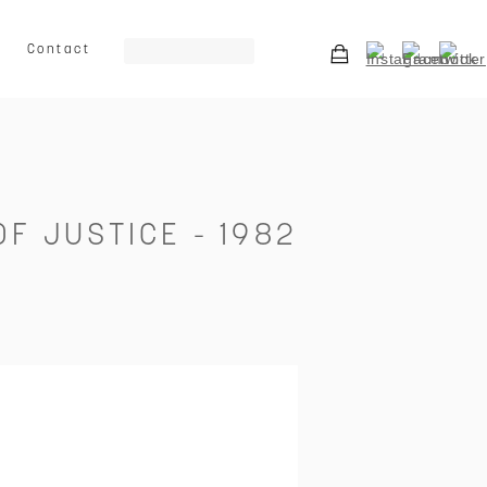
Contact
ート
グラフィック
イラスト
乗り物
キッズ向け
動物
F JUSTICE - 1982
0
￥150,000～