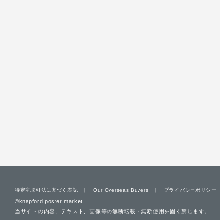
特定商取引法に基づく表記
Our Overseas Buyers
プライバシーポリシー
©knapford poster market
当サイトの内容、テキスト、画像等の無断転載・無断使用を固く禁じます。