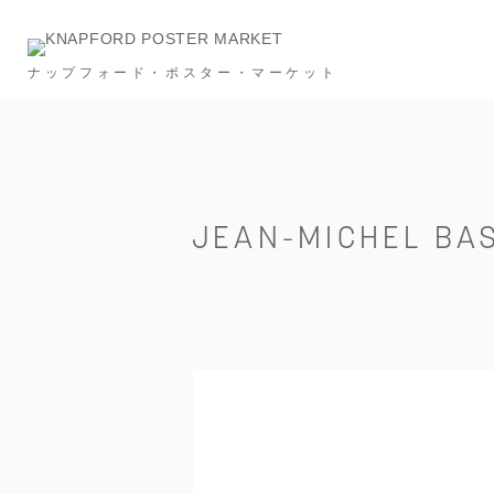
ナップフォード・ポスター・マーケット
Category
NEW & RESTOCK
Ronan Bouroullec
タイポグラフィー
メッセージ
建築
JEAN-MICHEL BAS
スポーツ
広告
フード＆ドリンク
インビテーション
S
Price
～￥10,000
～￥20,000
～￥30,000
Size