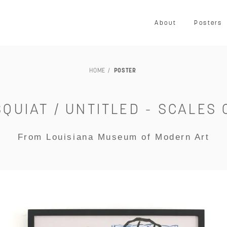
About
Posters
HOME
POSTER
LOUISIANA
映画
写真
音楽
プリント
ア
家具
ヴィンテージ
エキシビション・展示会
交通・
QUIAT / UNTITLED - SCALES O
TILLEBEN & MOEBE
その他
未額装
From Louisiana Museum of Modern Art
～￥50,000
～￥80,000
～￥100,000
～￥150,00