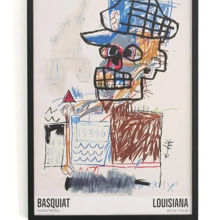
LARGE（～W80cm）
XLARGE（W80cm～）
横長サイ