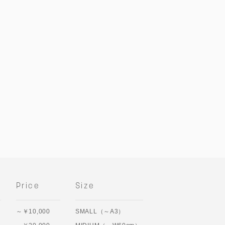
Price
Size
～￥10,000
SMALL（～A3）