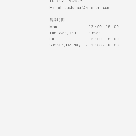
Tel. 03-3370-2675
E-mail :
customer@knapford.com
営業時間
Mon
- 13：00 - 18：00
Tue, Wed, Thu
- closed
Fri
- 13：00 - 18：00
Sat,Sun,
Holiday
- 12：00 - 18：00