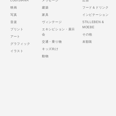
LOUISIANA
メッセージ
広告
映画
建築
フード＆ドリンク
写真
家具
インビテーション
音楽
ヴィンテージ
STILLEBEN &
MOEBE
プリント
エキシビション・展示
会
その他
アート
交通・乗り物
未額装
グラフィック
キッズ向け
イラスト
動物