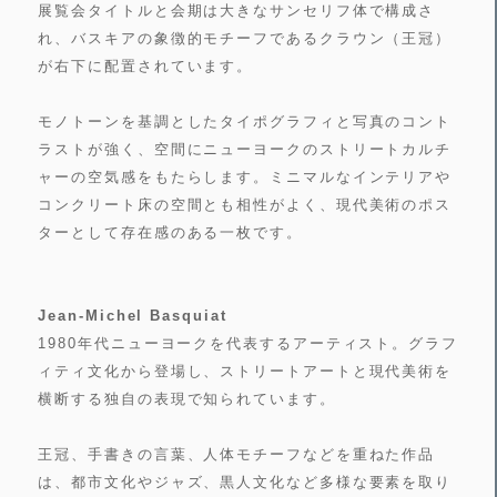
展覧会タイトルと会期は大きなサンセリフ体で構成さ
れ、バスキアの象徴的モチーフであるクラウン（王冠）
が右下に配置されています。
モノトーンを基調としたタイポグラフィと写真のコント
ラストが強く、空間にニューヨークのストリートカルチ
ャーの空気感をもたらします。ミニマルなインテリアや
コンクリート床の空間とも相性がよく、現代美術のポス
ターとして存在感のある一枚です。
Jean-Michel Basquiat
1980年代ニューヨークを代表するアーティスト。グラフ
ィティ文化から登場し、ストリートアートと現代美術を
横断する独自の表現で知られています。
王冠、手書きの言葉、人体モチーフなどを重ねた作品
は、都市文化やジャズ、黒人文化など多様な要素を取り