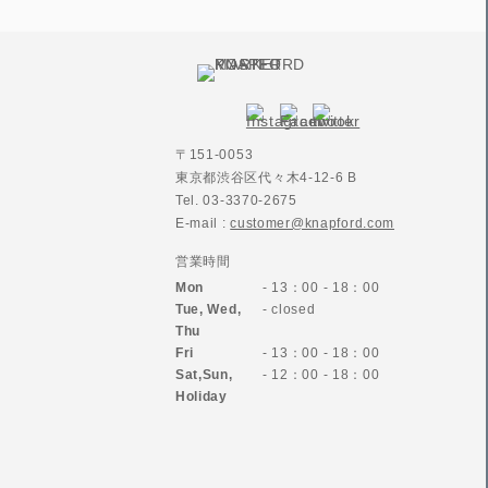
〒151-0053
東京都渋谷区代々木4-12-6 B
Tel. 03-3370-2675
E-mail :
customer@knapford.com
営業時間
Mon
- 13：00 - 18：00
Tue, Wed,
- closed
Thu
Fri
- 13：00 - 18：00
Sat,Sun,
- 12：00 - 18：00
Holiday