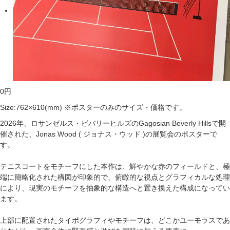
0
円
Size:762×610(mm) ※ポスターのみのサイズ・価格です。
2026年、ロサンゼルス・ビバリーヒルズのGagosian Beverly Hillsで開
催された、Jonas Wood ( ジョナス・ウッド )の展覧会のポスターで
す。
テニスコートをモチーフにした本作は、鮮やかな赤のフィールドと、極
端に簡略化された構図が印象的で、俯瞰的な視点とグラフィカルな処理
により、現実のモチーフを抽象的な構造へと置き換えた構成になってい
ます。
上部に配置されたタイポグラフィやモチーフは、どこかユーモラスであ