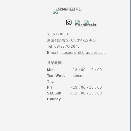
〒151-0053
東京都渋谷区代々木4-12-6 B
Tel. 03-3370-2675
E-mail :
customer@knapford.com
営業時間
Mon
- 13：00 - 18：00
Tue, Wed,
- closed
Thu
Fri
- 13：00 - 18：00
Sat,Sun,
- 12：00 - 18：00
Holiday