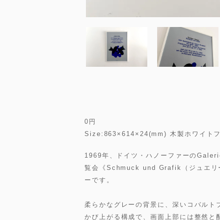
0
円
Size:863×614×24(mm) 木製
1969年、ドイツ・ハノーファーのGalerie 
覧会《Schmuck und Grafik
ーです。
柔らかなグレーの背景に、深いコバルト
かび上がる構成で、画面上部には整然と