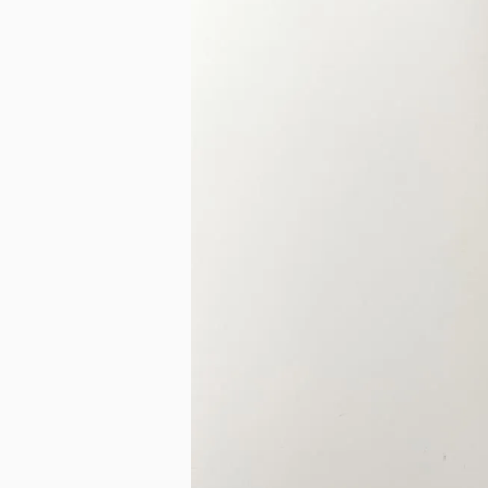
SMALL（～A3）
MIDIUM（～W60cm）