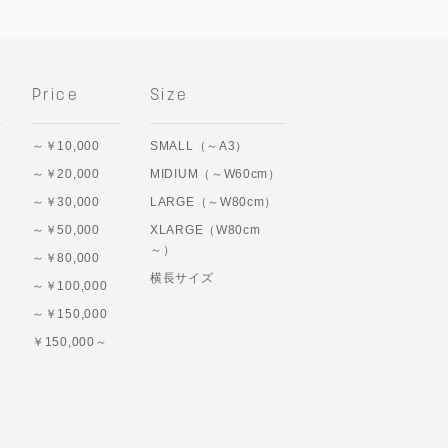
Price
Size
～￥10,000
SMALL（～A3）
～￥20,000
MIDIUM（～W60cm）
～￥30,000
LARGE（～W80cm）
～￥50,000
XLARGE（W80cm
～）
～￥80,000
横長サイズ
～￥100,000
～￥150,000
￥150,000～