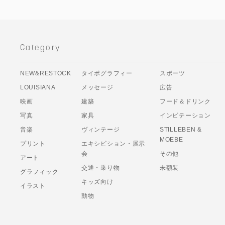
Category
NEW&RESTOCK
タイポグラフィー
スポーツ
LOUISIANA
メッセージ
広告
映画
建築
フード＆ドリンク
写真
家具
インビテーション
音楽
ヴィンテージ
STILLEBEN &
MOEBE
プリント
エキシビション・展示
会
その他
アート
交通・乗り物
未額装
グラフィック
キッズ向け
イラスト
動物