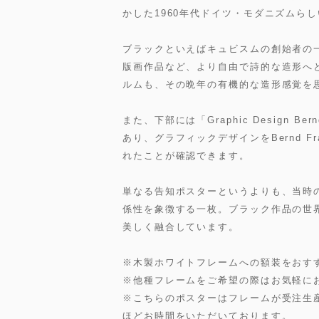
かした1960年代ドイツ・モダニズムら
ブラックといえばキュビスムの創始者の
版画作品など、より自由で詩的な造形へ
ルムも、その晩年の有機的な造形感覚を
また、下部には「Graphic Design Bern
あり、グラフィックデザインをBernd 
れたことが確認できます。
単なる告知ポスターというよりも、当時
係性を象徴する一枚。ブラック作品の世界
美しく融合しています。
※木製ホワイトフレームへの額装をおす
※他種フレームをご希望の際はお気軽に
※こちらのポスターはフレームが受注生産
ほどお時間をいただいております。