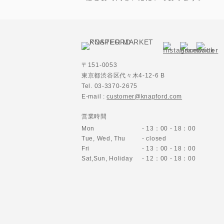
〒151-0053
東京都渋谷区代々木4-12-6 B
Tel. 03-3370-2675
E-mail :
customer@knapford.com
営業時間
Mon
- 13：00 - 18：00
Tue, Wed, Thu
- closed
Fri
- 13：00 - 18：00
Sat,Sun,
Holiday
- 12：00 - 18：00