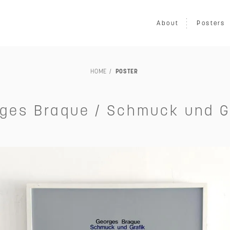
About
Posters
HOME
POSTER
LOUISIANA
映画
写真
音楽
プリント
ア
家具
ヴィンテージ
エキシビション・展示会
交通・
ges Braque / Schmuck und G
TILLEBEN & MOEBE
その他
未額装
～￥50,000
～￥80,000
～￥100,000
～￥150,00