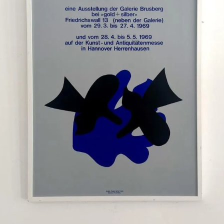
LARGE（～W80cm）
XLARGE（W80cm～）
横長サイ