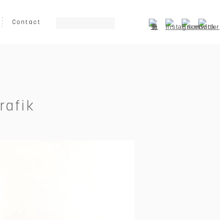
Contact
ート
グラフィック
イラスト
乗り物
キッズ向け
動物
rafik
0
￥150,000～