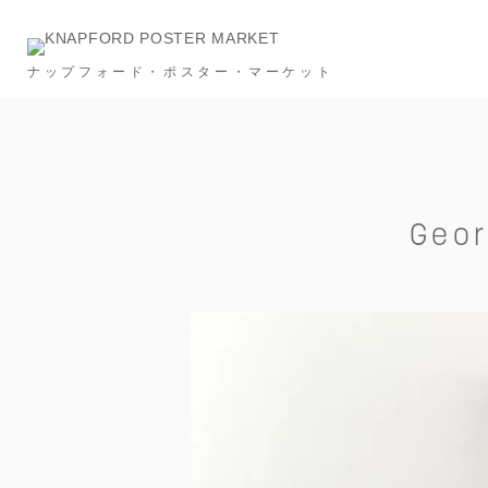
ナップフォード・ポスター・マーケット
Category
NEW & RESTOCK
Ronan Bouroullec
タイポグラフィー
メッセージ
建築
Geor
スポーツ
広告
フード＆ドリンク
インビテーション
S
Price
～￥10,000
～￥20,000
～￥30,000
Size