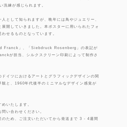
しい洗練が感じられます。
一人として知られますが、晩年には鳥やジュエリー、
と展開していきました。本ポスターに用いられたフォ
思わせるものとなっています。
d Franck」、「Siebdruck Rosenberg」の表記が
Franckが担当、シルクスクリーン印刷によって制作さ
のドイツにおけるアートとグラフィックデザインの関
観と、1960年代後半のミニマルなデザイン感覚が
すめいたします。
お問い合わせください。
のため、ご注文いただいてから発送まで 3 - 4週間