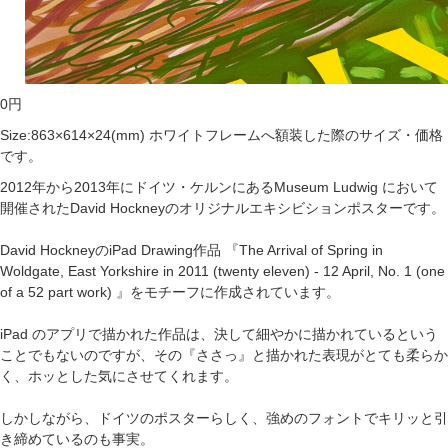
0
円
Size:863×614×24(mm) ホワイトフレームへ額装した際のサイズ・価格
です。
2012年から2013年にドイツ・ケルンにあるMuseum Ludwig において
開催されたDavid Hockneyのオリジナルエキシビションポスターです。
David HockneyのiPad Drawing作品 『The Arrival of Spring in
Woldgate, East Yorkshire in 2011 (twenty eleven) - 12 April, No. 1 (one
of a 52 part work) 』をモチーフに作成されています。
iPad のアプリで描かれた作品は、決して細やかに描かれているという
ことでもないのですが、その『ささっ』と描かれた表現がとても柔らか
く、ホッとした気にさせてくれます。
しかしながら、ドイツのポスターらしく、強めのフォントでキリッと引
き締めているのも事実。