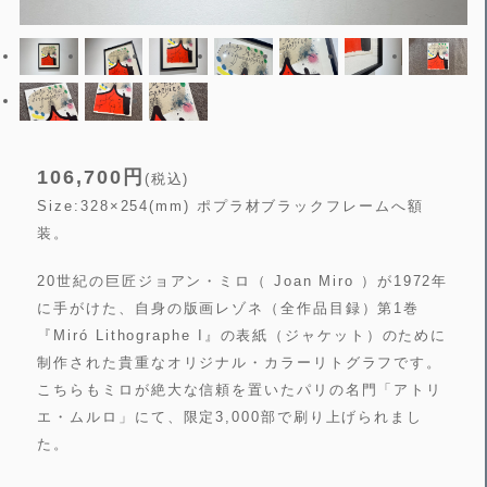
106,700円
(税込)
Size:328×254(mm) ポプラ材ブラックフレームへ額
装。
20世紀の巨匠ジョアン・ミロ（ Joan Miro ）が1972年
に手がけた、自身の版画レゾネ（全作品目録）第1巻
『Miró Lithographe I』の表紙（ジャケット）のために
制作された貴重なオリジナル・カラーリトグラフです。
こちらもミロが絶大な信頼を置いたパリの名門「アトリ
エ・ムルロ」にて、限定3,000部で刷り上げられまし
た。