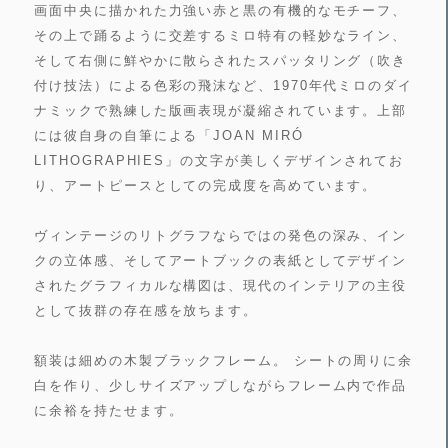
画面中央に描かれた力強い赤と黒の有機的なモチーフ、
その上で踊るように交差するミロ特有の軽妙なライン、
そして右側に鮮やかに散らされたスパッタリング（吹き
付け技法）による色彩の飛沫など、1970年代ミロのダイ
ナミックで熟練した版画表現が凝縮されています。上部
には彼自身の自筆による「JOAN MIRÓ
LITHOGRAPHIES」の文字が美しくデザインされてお
り、アートピースとしての完成度を高めています。
ヴィンテージのリトグラフならではの発色の深み、イン
クの立体感、そしてアートブックの表紙としてデザイン
されたグラフィカルな構図は、現代のインテリアの主役
として抜群の存在感を放ちます。
額装は細めの木製ブラックフレーム。 シートの周りに余
白を作り、少しサイズアップしながらフレーム内で作品
に余裕を持たせます。