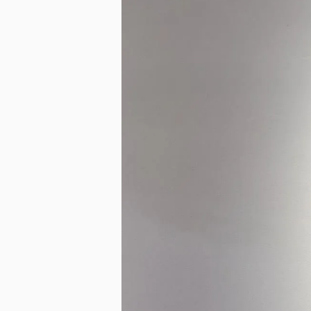
SMALL（～A3）
MIDIUM（～W60cm）