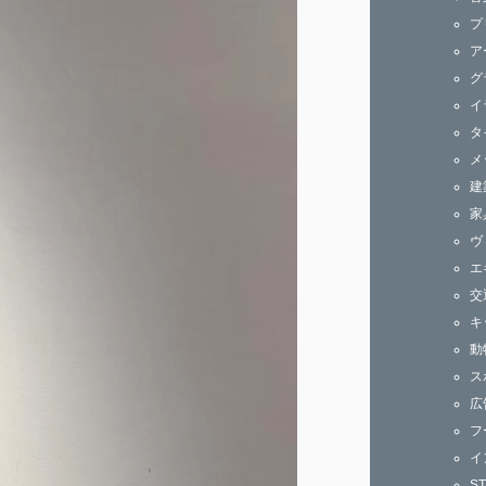
ズ
プ
ア
グ
イ
タ
メ
建
家
ヴ
エ
交
キ
動
ス
広
フ
イ
S