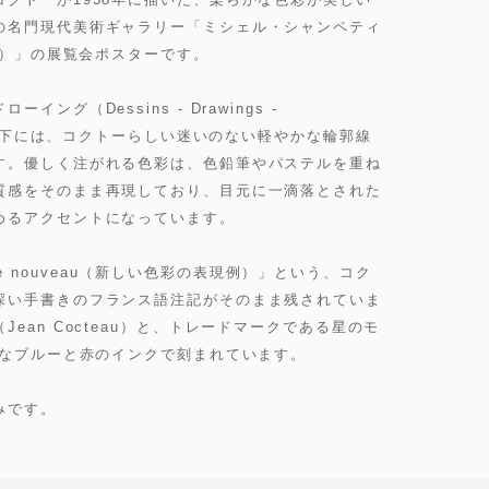
の名門現代美術ギャラリー「ミシェル・シャンペティ
petier）」の展覧会ポスターです。
グ（Dessins - Drawings -
トルの下には、コクトーらしい迷いのない軽やかな輪郭線
す。優しく注がれる色彩は、色鉛筆やパステルを重ね
質感をそのまま再現しており、目元に一滴落とされた
めるアクセントになっています。
iage nouveau（新しい色彩の表現例）」という、コク
深い手書きのフランス語注記がそのまま残されていま
ean Cocteau）と、トレードマークである星のモ
的なブルーと赤のインクで刻まれています。
みです。