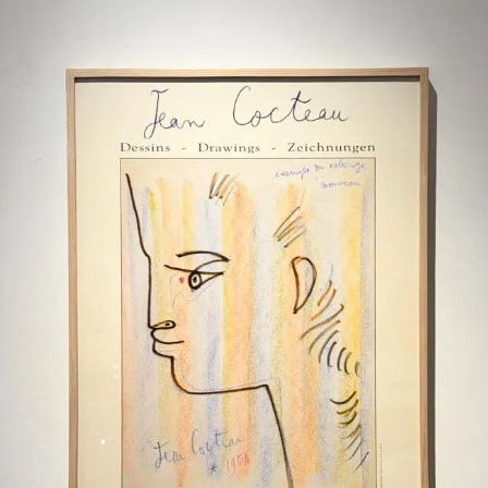
LARGE（～W80cm）
XLARGE（W80cm～）
横長サイ