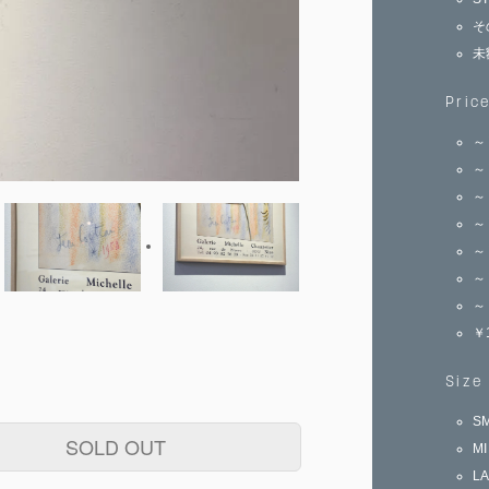
そ
未
Pric
～
～
～
～
～
～
～
￥
Size
S
SOLD OUT
M
L