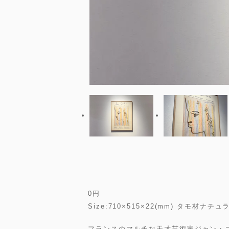
0
円
Size:710×515×22(mm) タモ
フランスのマルチな天才芸術家ジャン・コ