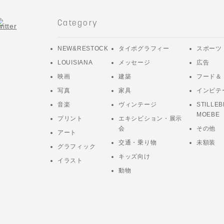
Category
NEW&RESTOCK
タイポグラフィー
スポーツ
LOUISIANA
メッセージ
広告
映画
建築
フード＆
写真
家具
インビテ
音楽
ヴィンテージ
STILLEB
MOEBE
プリント
エキシビション・展示
会
その他
アート
交通・乗り物
未額装
グラフィック
キッズ向け
イラスト
動物