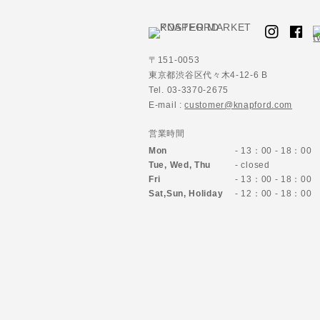
〒151-0053
東京都渋谷区代々木4-12-6 B
Tel. 03-3370-2675
E-mail :
customer@knapford.com
営業時間
Mon
- 13：00 - 18：00
Tue, Wed, Thu
- closed
Fri
- 13：00 - 18：00
Sat,Sun,
Holiday
- 12：00 - 18：00