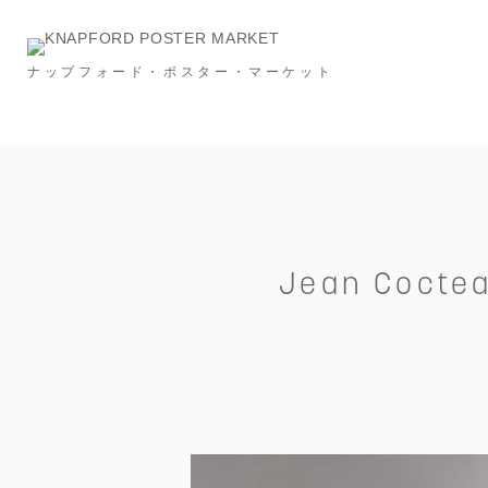
ナップフォード・ポスター・マーケット
Category
NEW & RESTOCK
Ronan Bouroullec
タイポグラフィー
メッセージ
建築
スポーツ
広告
フード＆ドリンク
インビテーション
S
Jean Cocteau
Price
～￥10,000
～￥20,000
～￥30,000
Size