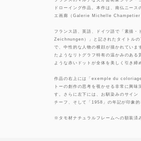
ドローイング作品。本作は、南仏ニース
エ画廊（Galerie Michelle Cham
フランス語、英語、ドイツ語で「素描・ドローイン
Zeichnungen）」と記されたタイ
で、中性的な人物の横顔が描かれていま
たようなリトグラフ特有の温かみのある
ような赤いドットが全体を美しく引き締
作品の右上には「exemple du color
トーの創作の思考を覗かせる非常に興味
す。さらに左下には、お馴染みのサイン（J
チーフ、そして「1958」の年記が印象
※タモ材ナチュラルフレームへの額装済