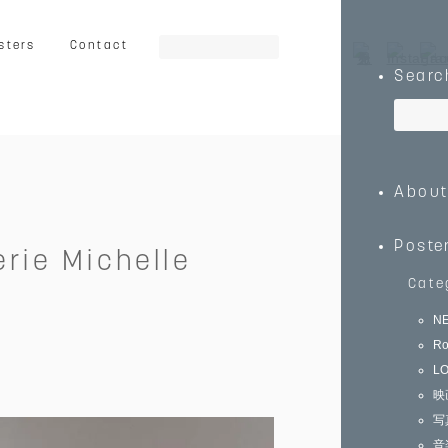
sters
Contact
Searc
ート
グラフィック
イラスト
Abou
乗り物
キッズ向け
動物
Poste
erie Michelle
Cate
N
Ro
0
￥150,000～
L
映
写
音