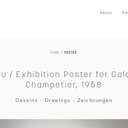
About
Po
LOUISIANA
映画
写真
音楽
プリント
ア
HOME
POSTER
家具
ヴィンテージ
エキシビション・展示会
交通・
TILLEBEN & MOEBE
その他
未額装
 / Exhibition Poster for Gal
Champetier, 1958
Dessins - Drawings - Zeichnungen
～￥50,000
～￥80,000
～￥100,000
～￥150,00