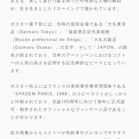
言える、美しく波打つ髪を持った中性的な人物の横顔
が、生き生きとしたドローイングで描かれています。
ポスター最下部には、当時の巡回会場である「大丸東京
店（Daimaru Tokyo）」「滋賀県立近代美術館
（Musée préfectoral de Shiga）」「大丸大阪店
（Daimaru Osaka）」の文字、そして「JAPON」の国
名が刻まれており、日本のアートシーンにおけるコクト
ーの人気の高さを証明する記念碑的なピースとなってい
ます。
ポスター右上にはフランスの美術著作権管理団体である
「SPADEM PARIS, 1988」のコピーライトがしっかり
と印刷されており、生誕100周年に向けて前年に正式認
可・制作されたオフィシャルなヴィンテージ品であるこ
とが分かります。
拡大画像からもコクトーが色鉛筆やクレヨンでサラサラ