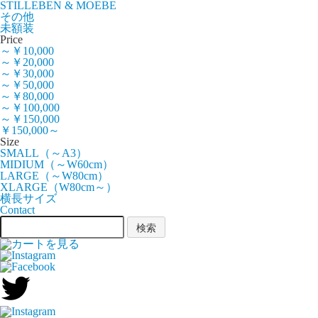
STILLEBEN & MOEBE
その他
未額装
Price
～￥10,000
～￥20,000
～￥30,000
～￥50,000
～￥80,000
～￥100,000
～￥150,000
￥150,000～
Size
SMALL（～A3）
MIDIUM（～W60cm）
LARGE（～W80cm）
XLARGE（W80cm～）
横長サイズ
Contact