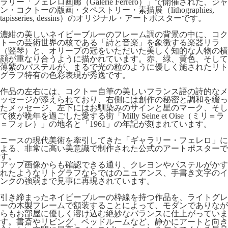
ラリー「フェレロ画廊（Galerie Ferrero）」で開催された、ジャ
ン・コクトーの版画・タペストリー・素描展（lithographies,
tapisseries, dessins）のオリジナル・アートポスターです。
濃紺の美しいネイビーブルーのフレーム調の背景の中に、コク
トーの芸術世界の核である「詩と音楽」を象徴する楽器リラ
（竪琴）と、オリーブの冠をいただいた美しく知的な人物の横
顔が重なり合うように描かれています。赤、緑、黄色、そして
薄紫のパステルが、まるで光の粒のように優しく施されたリト
グラフ特有の色彩表現が秀逸です。
作品の左右には、コクトー自筆の美しいフランス語の詩的なメ
ッセージが添えられており、右側には創作の秘密と調和を綴っ
たメッセージ、左下にはお馴染みのサインと星のマーク、そし
て彼が晩年を過ごした愛する街「Milly Seine et Oise（ミリ＝ラ
＝フォレ）」の地名と「1961」の年記が刻まれています。
ニースの現代美術を牽引してきた「ギャラリー・フェレロ」に
よる、非常に高い美意識で制作された公式のアートポスターで
す。
アップ画像からも確認できる通り、クレヨンやパステルがかす
れたようなリトグラフならではのニュアンス、手書き文字のイ
ンクの強弱まで見事に再現されています。
引き締まったネイビーブルーの枠線を持つ作品を、ライトグレ
ーの木製フレームで額装することによって、モダンでありなが
らもお部屋に優しく溶け込む絶妙なバランスに仕上がっていま
す。書斎やリビング、ベッドルームなど、静かにアートと向き