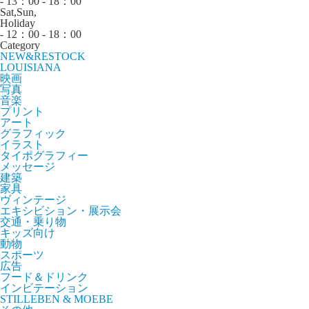
- 13：00 - 18：00
Sat,Sun,
Holiday
- 12：00 - 18：00
Category
NEW&RESTOCK
LOUISIANA
映画
写真
音楽
プリント
アート
グラフィック
イラスト
タイポグラフィー
メッセージ
建築
家具
ヴィンテージ
エキシビション・展示会
交通・乗り物
キッズ向け
動物
スポーツ
広告
フード＆ドリンク
インビテーション
STILLEBEN & MOEBE