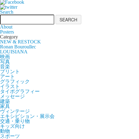
Search
About
Posters
Category
NEW & RESTOCK
Ronan Bouroullec
LOUISIANA
映画
写真
音楽
プリント
アート
グラフィック
イラスト
タイポグラフィー
メッセージ
建築
家具
ヴィンテージ
エキシビション・展示会
交通・乗り物
キッズ向け
動物
スポーツ