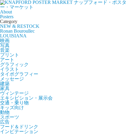
ナップフォード・ポスタ
ー・マーケット
About
Posters
Category
NEW & RESTOCK
Ronan Bouroullec
LOUISIANA
映画
写真
音楽
プリント
アート
グラフィック
イラスト
タイポグラフィー
メッセージ
建築
家具
ヴィンテージ
エキシビション・展示会
交通・乗り物
キッズ向け
動物
スポーツ
広告
フード＆ドリンク
インビテーション