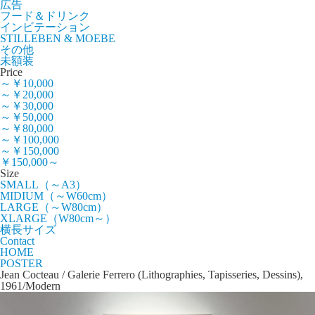
広告
フード＆ドリンク
インビテーション
STILLEBEN & MOEBE
その他
未額装
Price
～￥10,000
～￥20,000
～￥30,000
～￥50,000
～￥80,000
～￥100,000
～￥150,000
￥150,000～
Size
SMALL（～A3）
MIDIUM（～W60cm）
LARGE（～W80cm）
XLARGE（W80cm～）
横長サイズ
Contact
HOME
POSTER
Jean Cocteau / Galerie Ferrero (Lithographies, Tapisseries, Dessins),
1961/Modern